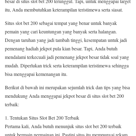
besar di situs slot bet 200 terunggul. Tapi, untuk menggapai target
itu, Anda membutuhkan keterampilan teristimewa serta siasat.
Situs slot bet 200 sebagai tempat yang benar untuk banyak
pemain yang cari keuntungan yang banyak serta halangan.
Dengan taruhan yang jadi tambah tinggi, kesempatan untuk jadi
pemenang hadiah jekpot pula kian besar. Tapi, Anda butuh
mendalami terkecuali jadi pemenang jekpot besar tidak soal yang
mudah. Diperlukan trick serta keterampilan teristimewa sehingga
bisa menggapai kemenangan itu.
Berikut di bawah ini merupakan sejumlah trick dan tips yang bisa
mendukung Anda menggapai jekpot besar di situs slot bet 200
terbaik:
1. Tentukan Situs Slot Bet 200 Terbaik
Pertama kali, Anda butuh menunjuk situs slot bet 200 terbaik
untuk bermain permainan ini. Pastini situs itu mempunyai rekam