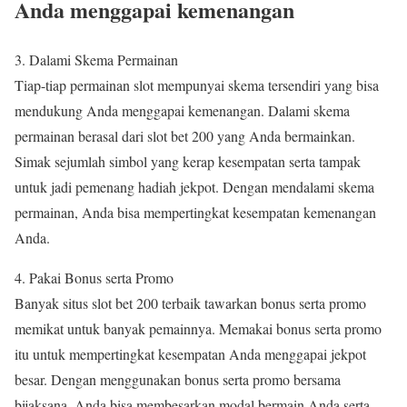
Anda menggapai kemenangan
3. Dalami Skema Permainan
Tiap-tiap permainan slot mempunyai skema tersendiri yang bisa
mendukung Anda menggapai kemenangan. Dalami skema
permainan berasal dari slot bet 200 yang Anda bermainkan.
Simak sejumlah simbol yang kerap kesempatan serta tampak
untuk jadi pemenang hadiah jekpot. Dengan mendalami skema
permainan, Anda bisa mempertingkat kesempatan kemenangan
Anda.
4. Pakai Bonus serta Promo
Banyak situs slot bet 200 terbaik tawarkan bonus serta promo
memikat untuk banyak pemainnya. Memakai bonus serta promo
itu untuk mempertingkat kesempatan Anda menggapai jekpot
besar. Dengan menggunakan bonus serta promo bersama
bijaksana, Anda bisa membesarkan modal bermain Anda serta