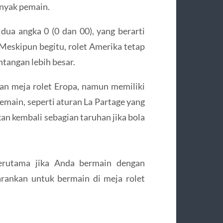
anyak pemain.
 dua angka 0 (0 dan 00), yang berarti
 Meskipun begitu, rolet Amerika tetap
ntangan lebih besar.
gan meja rolet Eropa, namun memiliki
ain, seperti aturan La Partage yang
 kembali sebagian taruhan jika bola
terutama jika Anda bermain dengan
arankan untuk bermain di meja rolet