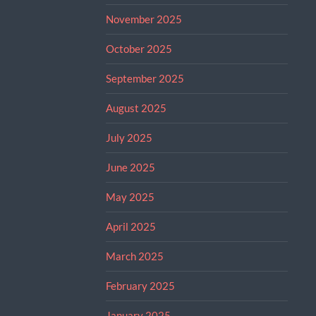
November 2025
October 2025
September 2025
August 2025
July 2025
June 2025
May 2025
April 2025
March 2025
February 2025
January 2025