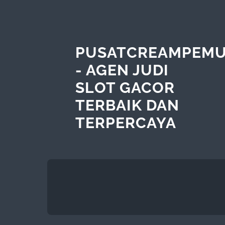
PUSATCREAMPEMU
- AGEN JUDI
SLOT GACOR
TERBAIK DAN
TERPERCAYA