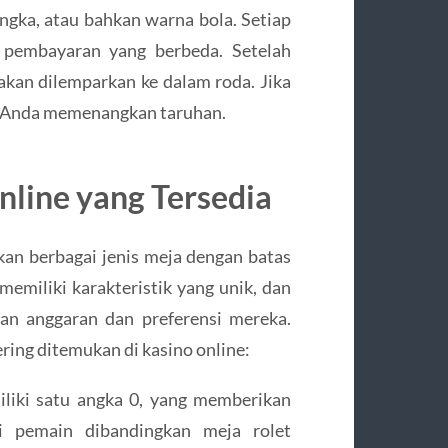
ngka, atau bahkan warna bola. Setiap
 pembayaran yang berbeda. Setelah
 akan dilemparkan ke dalam roda. Jika
ka Anda memenangkan taruhan.
nline yang Tersedia
an berbagai jenis meja dengan batas
memiliki karakteristik yang unik, dan
an anggaran dan preferensi mereka.
ering ditemukan di kasino online:
iliki satu angka 0, yang memberikan
i pemain dibandingkan meja rolet