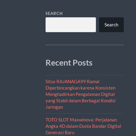
SEARCH
Search
Recent Posts
Situs RAJANAGA99 Ramai
Diperbincangkan karena Konsisten
Menghadirkan Pengalaman Digital
yang Stabil dalam Berbagai Kondisi
Jaringan
TOTO SLOT Maxwinova: Perjalanan
Angka 4D dalam Dunia Bandar Digital
Generasi Baru