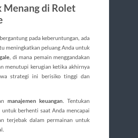
k Menang di Rolet
e
 bergantung pada keberuntungan, ada
ntu meningkatkan peluang Anda untuk
gale
, di mana pemain menggandakan
an menutupi kerugian ketika akhirnya
a strategi ini berisiko tinggi dan
kan
manajemen keuangan
. Tentukan
 untuk berhenti saat Anda mencapai
gan terjebak dalam permainan untuk
l.