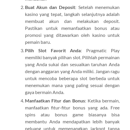
Buat Akun dan Deposit
: Setelah menemukan
kasino yang tepat, langkah selanjutnya adalah
membuat akun dan melakukan deposit.
Pastikan untuk memanfaatkan bonus atau
promosi yang ditawarkan oleh kasino untuk
pemain baru.
Pilih Slot Favorit Anda
: Pragmatic Play
memiliki banyak pilihan slot. Pilihlah permainan
yang Anda sukai dan sesuaikan taruhan Anda
dengan anggaran yang Anda miliki. Jangan ragu
untuk mencoba beberapa slot berbeda untuk
menemukan mana yang paling sesuai dengan
gaya bermain Anda.
Manfaatkan Fitur dan Bonus
: Ketika bermain,
manfaatkan fitur-fitur bonus yang ada. Free
spins atau bonus game biasanya bisa
membantu Anda mendapatkan lebih banyak
peluang untuk memenangkan jackpot tanpa