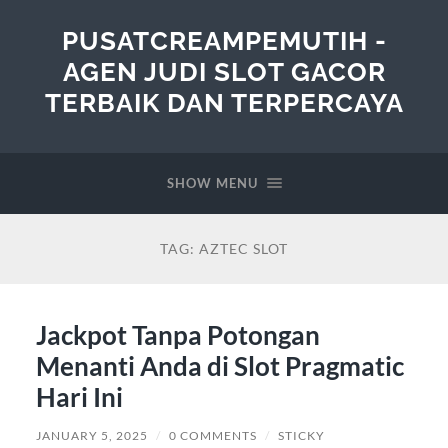
PUSATCREAMPEMUTIH -
AGEN JUDI SLOT GACOR
TERBAIK DAN TERPERCAYA
SHOW MENU
TAG:
AZTEC SLOT
Jackpot Tanpa Potongan
Menanti Anda di Slot Pragmatic
Hari Ini
JANUARY 5, 2025
/
0 COMMENTS
/
STICKY