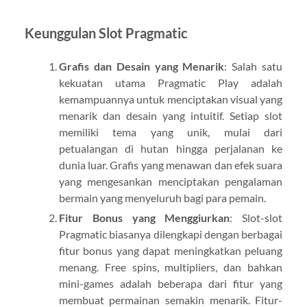
Keunggulan Slot Pragmatic
Grafis dan Desain yang Menarik
: Salah satu
kekuatan utama Pragmatic Play adalah
kemampuannya untuk menciptakan visual yang
menarik dan desain yang intuitif. Setiap slot
memiliki tema yang unik, mulai dari
petualangan di hutan hingga perjalanan ke
dunia luar. Grafis yang menawan dan efek suara
yang mengesankan menciptakan pengalaman
bermain yang menyeluruh bagi para pemain.
Fitur Bonus yang Menggiurkan
: Slot-slot
Pragmatic biasanya dilengkapi dengan berbagai
fitur bonus yang dapat meningkatkan peluang
menang. Free spins, multipliers, dan bahkan
mini-games adalah beberapa dari fitur yang
membuat permainan semakin menarik. Fitur-