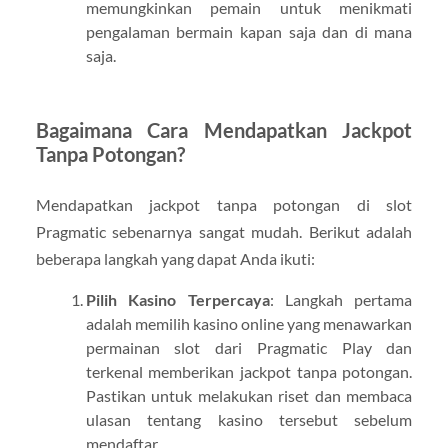
memungkinkan pemain untuk menikmati
pengalaman bermain kapan saja dan di mana
saja.
Bagaimana Cara Mendapatkan Jackpot
Tanpa Potongan?
Mendapatkan jackpot tanpa potongan di slot
Pragmatic sebenarnya sangat mudah. Berikut adalah
beberapa langkah yang dapat Anda ikuti:
Pilih Kasino Terpercaya
: Langkah pertama
adalah memilih kasino online yang menawarkan
permainan slot dari Pragmatic Play dan
terkenal memberikan jackpot tanpa potongan.
Pastikan untuk melakukan riset dan membaca
ulasan tentang kasino tersebut sebelum
mendaftar.