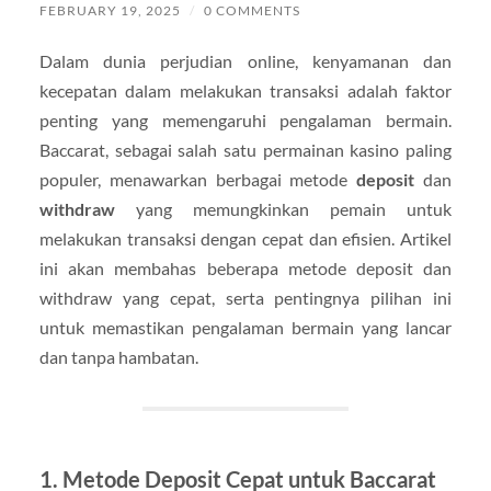
FEBRUARY 19, 2025
/
0 COMMENTS
Dalam dunia perjudian online, kenyamanan dan
kecepatan dalam melakukan transaksi adalah faktor
penting yang memengaruhi pengalaman bermain.
Baccarat, sebagai salah satu permainan kasino paling
populer, menawarkan berbagai metode
deposit
dan
withdraw
yang memungkinkan pemain untuk
melakukan transaksi dengan cepat dan efisien. Artikel
ini akan membahas beberapa metode deposit dan
withdraw yang cepat, serta pentingnya pilihan ini
untuk memastikan pengalaman bermain yang lancar
dan tanpa hambatan.
1. Metode Deposit Cepat untuk Baccarat