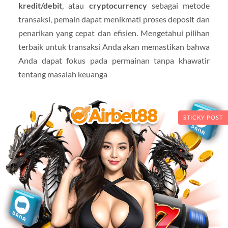
kredit/debit
, atau
cryptocurrency
sebagai metode
transaksi, pemain dapat menikmati proses deposit dan
penarikan yang cepat dan efisien. Mengetahui pilihan
terbaik untuk transaksi Anda akan memastikan bahwa
Anda dapat fokus pada permainan tanpa khawatir
tentang masalah keuanga
STICKY POST