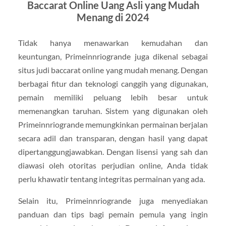
Baccarat Online Uang Asli yang Mudah
Menang di 2024
Tidak hanya menawarkan kemudahan dan
keuntungan, Primeinnriogrande juga dikenal sebagai
situs judi baccarat online yang mudah menang. Dengan
berbagai fitur dan teknologi canggih yang digunakan,
pemain memiliki peluang lebih besar untuk
memenangkan taruhan. Sistem yang digunakan oleh
Primeinnriogrande memungkinkan permainan berjalan
secara adil dan transparan, dengan hasil yang dapat
dipertanggungjawabkan. Dengan lisensi yang sah dan
diawasi oleh otoritas perjudian online, Anda tidak
perlu khawatir tentang integritas permainan yang ada.
Selain itu, Primeinnriogrande juga menyediakan
panduan dan tips bagi pemain pemula yang ingin