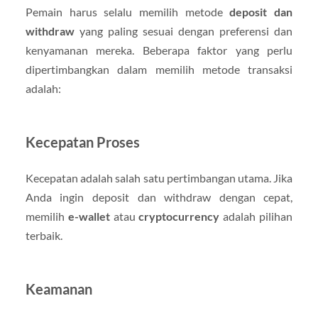
Pemain harus selalu memilih metode
deposit dan
withdraw
yang paling sesuai dengan preferensi dan
kenyamanan mereka. Beberapa faktor yang perlu
dipertimbangkan dalam memilih metode transaksi
adalah:
Kecepatan Proses
Kecepatan adalah salah satu pertimbangan utama. Jika
Anda ingin deposit dan withdraw dengan cepat,
memilih
e-wallet
atau
cryptocurrency
adalah pilihan
terbaik.
Keamanan