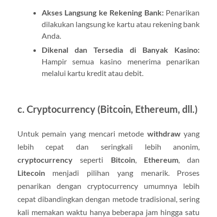
Akses Langsung ke Rekening Bank:
Penarikan
dilakukan langsung ke kartu atau rekening bank
Anda.
Dikenal dan Tersedia di Banyak Kasino:
Hampir semua kasino menerima penarikan
melalui kartu kredit atau debit.
c. Cryptocurrency (Bitcoin, Ethereum, dll.)
Untuk pemain yang mencari metode
withdraw
yang
lebih cepat dan seringkali lebih anonim,
cryptocurrency
seperti
Bitcoin
,
Ethereum
, dan
Litecoin
menjadi pilihan yang menarik. Proses
penarikan dengan cryptocurrency umumnya lebih
cepat dibandingkan dengan metode tradisional, sering
kali memakan waktu hanya beberapa jam hingga satu