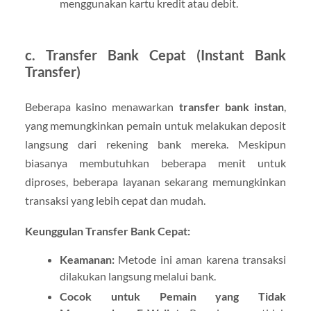
menggunakan kartu kredit atau debit.
c. Transfer Bank Cepat (Instant Bank
Transfer)
Beberapa kasino menawarkan
transfer bank instan
,
yang memungkinkan pemain untuk melakukan deposit
langsung dari rekening bank mereka. Meskipun
biasanya membutuhkan beberapa menit untuk
diproses, beberapa layanan sekarang memungkinkan
transaksi yang lebih cepat dan mudah.
Keunggulan Transfer Bank Cepat:
Keamanan:
Metode ini aman karena transaksi
dilakukan langsung melalui bank.
Cocok untuk Pemain yang Tidak