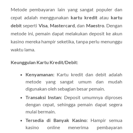
Metode pembayaran lain yang sangat populer dan
cepat adalah menggunakan
kartu kredit
atau
kartu
debit
seperti
Visa
,
Mastercard
, dan
Maestro
. Dengan
metode ini, pemain dapat melakukan deposit ke akun
kasino mereka hampir seketika, tanpa perlu menunggu
waktu lama.
Keunggulan Kartu Kredit/Debit:
Kenyamanan:
Kartu kredit dan debit adalah
metode yang sangat umum dan mudah
digunakan oleh sebagian besar pemain.
Transaksi Instan:
Deposit umumnya diproses
dengan cepat, sehingga pemain dapat segera
mulai bermain.
Tersedia di Banyak Kasino:
Hampir semua
kasino online menerima pembayaran