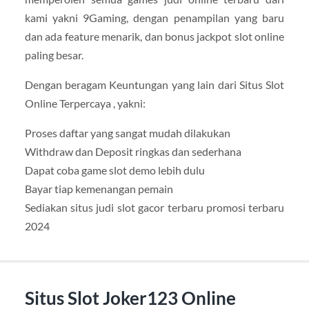
kami yakni 9Gaming, dengan penampilan yang baru
dan ada feature menarik, dan bonus jackpot slot online
paling besar.
Dengan beragam Keuntungan yang lain dari Situs Slot
Online Terpercaya , yakni:
Proses daftar yang sangat mudah dilakukan
Withdraw dan Deposit ringkas dan sederhana
Dapat coba game slot demo lebih dulu
Bayar tiap kemenangan pemain
Sediakan situs judi slot gacor terbaru promosi terbaru
2024
Situs Slot Joker123 Online