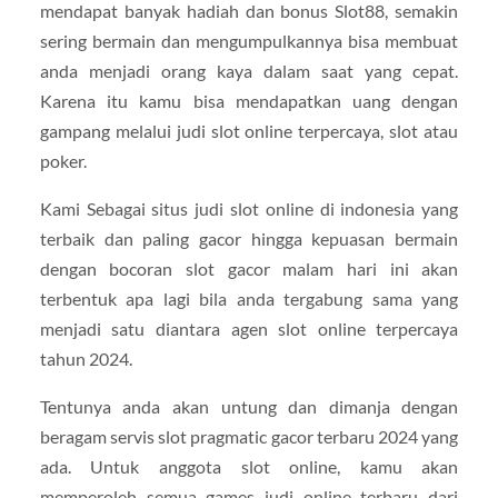
mendapat banyak hadiah dan bonus Slot88, semakin
sering bermain dan mengumpulkannya bisa membuat
anda menjadi orang kaya dalam saat yang cepat.
Karena itu kamu bisa mendapatkan uang dengan
gampang melalui judi slot online terpercaya, slot atau
poker.
Kami Sebagai situs judi slot online di indonesia yang
terbaik dan paling gacor hingga kepuasan bermain
dengan bocoran slot gacor malam hari ini akan
terbentuk apa lagi bila anda tergabung sama yang
menjadi satu diantara agen slot online terpercaya
tahun 2024.
Tentunya anda akan untung dan dimanja dengan
beragam servis slot pragmatic gacor terbaru 2024 yang
ada. Untuk anggota slot online, kamu akan
memperoleh semua games judi online terbaru dari