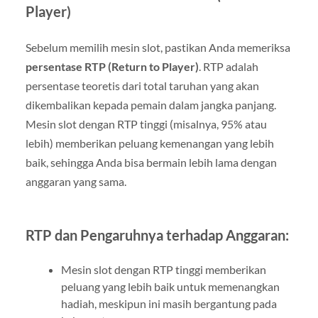
Player)
Sebelum memilih mesin slot, pastikan Anda memeriksa
persentase RTP (Return to Player)
. RTP adalah
persentase teoretis dari total taruhan yang akan
dikembalikan kepada pemain dalam jangka panjang.
Mesin slot dengan RTP tinggi (misalnya, 95% atau
lebih) memberikan peluang kemenangan yang lebih
baik, sehingga Anda bisa bermain lebih lama dengan
anggaran yang sama.
RTP dan Pengaruhnya terhadap Anggaran:
Mesin slot dengan RTP tinggi memberikan
peluang yang lebih baik untuk memenangkan
hadiah, meskipun ini masih bergantung pada