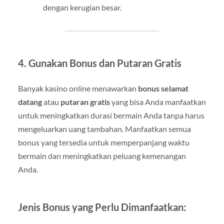
dengan kerugian besar.
4. Gunakan Bonus dan Putaran Gratis
Banyak kasino online menawarkan
bonus selamat
datang
atau
putaran gratis
yang bisa Anda manfaatkan
untuk meningkatkan durasi bermain Anda tanpa harus
mengeluarkan uang tambahan. Manfaatkan semua
bonus yang tersedia untuk memperpanjang waktu
bermain dan meningkatkan peluang kemenangan
Anda.
Jenis Bonus yang Perlu Dimanfaatkan: