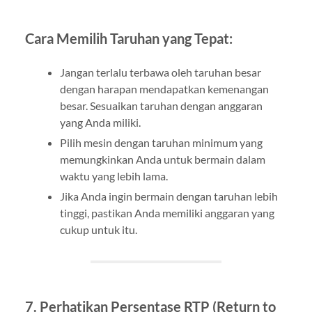
Cara Memilih Taruhan yang Tepat:
Jangan terlalu terbawa oleh taruhan besar
dengan harapan mendapatkan kemenangan
besar. Sesuaikan taruhan dengan anggaran
yang Anda miliki.
Pilih mesin dengan taruhan minimum yang
memungkinkan Anda untuk bermain dalam
waktu yang lebih lama.
Jika Anda ingin bermain dengan taruhan lebih
tinggi, pastikan Anda memiliki anggaran yang
cukup untuk itu.
7. Perhatikan Persentase RTP (Return to