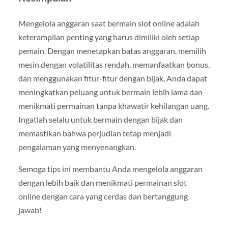
Mengelola anggaran saat bermain slot online adalah
keterampilan penting yang harus dimiliki oleh setiap
pemain. Dengan menetapkan batas anggaran, memilih
mesin dengan volatilitas rendah, memanfaatkan bonus,
dan menggunakan fitur-fitur dengan bijak, Anda dapat
meningkatkan peluang untuk bermain lebih lama dan
menikmati permainan tanpa khawatir kehilangan uang.
Ingatlah selalu untuk bermain dengan bijak dan
memastikan bahwa perjudian tetap menjadi
pengalaman yang menyenangkan.
Semoga tips ini membantu Anda mengelola anggaran
dengan lebih baik dan menikmati permainan slot
online dengan cara yang cerdas dan bertanggung
jawab!