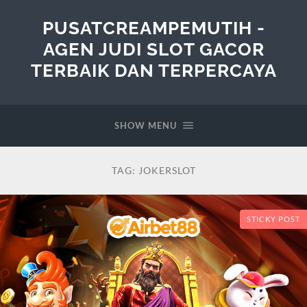
PUSATCREAMPEMUTIH -
AGEN JUDI SLOT GACOR
TERBAIK DAN TERPERCAYA
SHOW MENU
TAG:
JOKERSLOT
STICKY POST