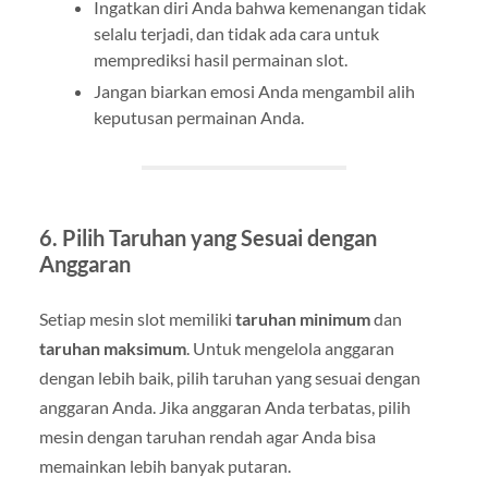
Ingatkan diri Anda bahwa kemenangan tidak
selalu terjadi, dan tidak ada cara untuk
memprediksi hasil permainan slot.
Jangan biarkan emosi Anda mengambil alih
keputusan permainan Anda.
6. Pilih Taruhan yang Sesuai dengan
Anggaran
Setiap mesin slot memiliki
taruhan minimum
dan
taruhan maksimum
. Untuk mengelola anggaran
dengan lebih baik, pilih taruhan yang sesuai dengan
anggaran Anda. Jika anggaran Anda terbatas, pilih
mesin dengan taruhan rendah agar Anda bisa
memainkan lebih banyak putaran.