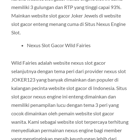
memiliki 3 gulungan dan RTP yang tinggi capai 93%.
Mainkan website slot gacor Joker Jewels di website
slot gacor enteng menang cuma di Situs Nexus Engine
Slot.
Nexus Slot Gacor Wild Fairies
Wild Fairies adalah website nexus slot gacor
selanjutnya dengan tema peri dari provider nexus slot
JOKER123 yang banyak dimainkan dan populer di
kalangan pecinta website slot gacor di Indonesia. Situs
slot gacor nexus engine ini enteng dimainkan dan
memiliki penampilan lucu dengan tema 3 peri yang
cocok dimainkan oleh pemain website slot gacor
wanita. Kami sebagai website slot terpercaya terhitung
menyediakan permainan nexus engine bagi member
yang menginginkan meraih keuntungan lebih dari