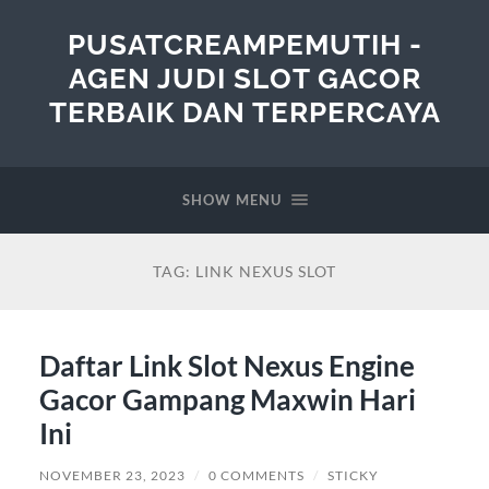
PUSATCREAMPEMUTIH -
AGEN JUDI SLOT GACOR
TERBAIK DAN TERPERCAYA
SHOW MENU
TAG:
LINK NEXUS SLOT
Daftar Link Slot Nexus Engine
Gacor Gampang Maxwin Hari
Ini
NOVEMBER 23, 2023
/
0 COMMENTS
/
STICKY