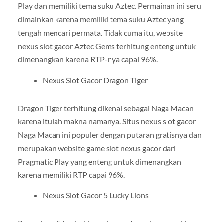
Play dan memiliki tema suku Aztec. Permainan ini seru
dimainkan karena memiliki tema suku Aztec yang
tengah mencari permata. Tidak cuma itu, website
nexus slot gacor Aztec Gems terhitung enteng untuk
dimenangkan karena RTP-nya capai 96%.
Nexus Slot Gacor Dragon Tiger
Dragon Tiger terhitung dikenal sebagai Naga Macan
karena itulah makna namanya. Situs nexus slot gacor
Naga Macan ini populer dengan putaran gratisnya dan
merupakan website game slot nexus gacor dari
Pragmatic Play yang enteng untuk dimenangkan
karena memiliki RTP capai 96%.
Nexus Slot Gacor 5 Lucky Lions