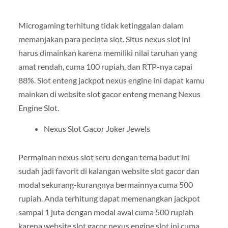
Microgaming terhitung tidak ketinggalan dalam
memanjakan para pecinta slot. Situs nexus slot ini
harus dimainkan karena memiliki nilai taruhan yang
amat rendah, cuma 100 rupiah, dan RTP-nya capai
88%. Slot enteng jackpot nexus engine ini dapat kamu
mainkan di website slot gacor enteng menang Nexus
Engine Slot.
Nexus Slot Gacor Joker Jewels
Permainan nexus slot seru dengan tema badut ini
sudah jadi favorit di kalangan website slot gacor dan
modal sekurang-kurangnya bermainnya cuma 500
rupiah. Anda terhitung dapat memenangkan jackpot
sampai 1 juta dengan modal awal cuma 500 rupiah
karena website slot gacor nexus engine slot ini cuma