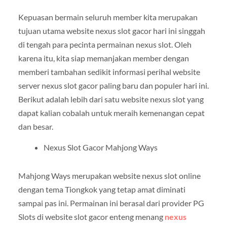
Kepuasan bermain seluruh member kita merupakan
tujuan utama website nexus slot gacor hari ini singgah
di tengah para pecinta permainan nexus slot. Oleh
karena itu, kita siap memanjakan member dengan
memberi tambahan sedikit informasi perihal website
server nexus slot gacor paling baru dan populer hari ini.
Berikut adalah lebih dari satu website nexus slot yang
dapat kalian cobalah untuk meraih kemenangan cepat
dan besar.
Nexus Slot Gacor Mahjong Ways
Mahjong Ways merupakan website nexus slot online
dengan tema Tiongkok yang tetap amat diminati
sampai pas ini. Permainan ini berasal dari provider PG
Slots di website slot gacor enteng menang
nexus