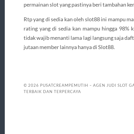
permainan slot yang pastinya beri tambahan ke
Rtp yang di sedia kan oleh slot88 ini mampu ma
rating yang di sedia kan mampu hingga 98%
tidak wajib menanti lama lagi langsung saja da
jutaan member lainnya hanya di Slot88.
© 2026
PUSATCREAMPEMUTIH – AGEN JUDI SLOT G
TERBAIK DAN TERPERCAYA