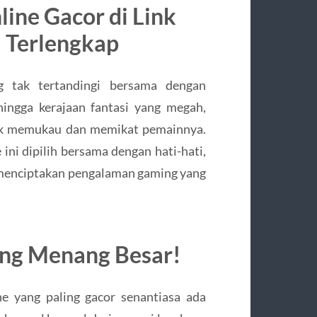
ine Gacor di Link
 Terlengkap
 tak tertandingi bersama dengan
 hingga kerajaan fantasi yang megah,
tuk memukau dan memikat pemainnya.
 ini dipilih bersama dengan hati-hati,
k menciptakan pengalaman gaming yang
ang Menang Besar!
e yang paling gacor senantiasa ada