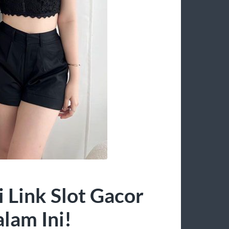
 Link Slot Gacor
am Ini!