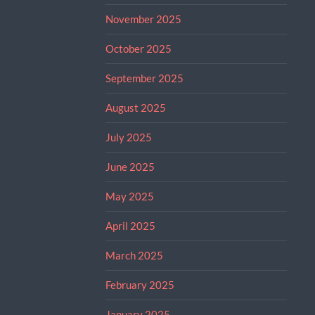
November 2025
October 2025
September 2025
August 2025
July 2025
June 2025
May 2025
April 2025
March 2025
February 2025
January 2025