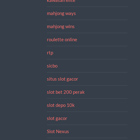
mahjong ways
mahjong wins
roulette online
rtp
sicbo
situs slot gacor
slot bet 200 perak
slot depo 10k
slot gacor
Slot Nexus