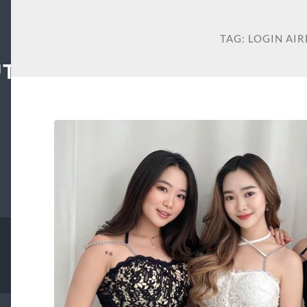
TAG:
LOGIN AI
TIH