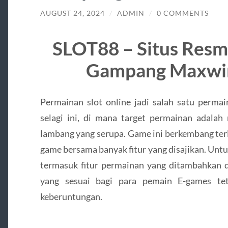
AUGUST 24, 2024
/
ADMIN
/
0 COMMENTS
SLOT88 – Situs Resmi
Gampang Maxwin
Permainan slot online jadi salah satu perma
selagi ini, di mana target permainan adal
lambang yang serupa. Game ini berkembang ter
game bersama banyak fitur yang disajikan. Untuk
termasuk fitur permainan yang ditambahkan
yang sesuai bagi para pemain E-games te
keberuntungan.