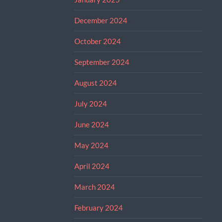
December 2024
October 2024
September 2024
August 2024
July 2024
June 2024
May 2024
April 2024
March 2024
February 2024