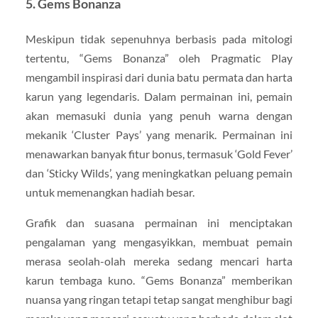
5.
Gems Bonanza
Meskipun tidak sepenuhnya berbasis pada mitologi
tertentu, “Gems Bonanza” oleh Pragmatic Play
mengambil inspirasi dari dunia batu permata dan harta
karun yang legendaris. Dalam permainan ini, pemain
akan memasuki dunia yang penuh warna dengan
mekanik ‘Cluster Pays’ yang menarik. Permainan ini
menawarkan banyak fitur bonus, termasuk ‘Gold Fever’
dan ‘Sticky Wilds’, yang meningkatkan peluang pemain
untuk memenangkan hadiah besar.
Grafik dan suasana permainan ini menciptakan
pengalaman yang mengasyikkan, membuat pemain
merasa seolah-olah mereka sedang mencari harta
karun tembaga kuno. “Gems Bonanza” memberikan
nuansa yang ringan tetapi tetap sangat menghibur bagi