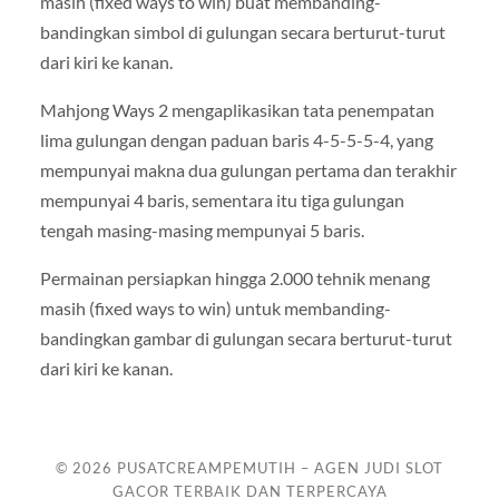
masih (fixed ways to win) buat membanding-
bandingkan simbol di gulungan secara berturut-turut
dari kiri ke kanan.
Mahjong Ways 2 mengaplikasikan tata penempatan
lima gulungan dengan paduan baris 4-5-5-5-4, yang
mempunyai makna dua gulungan pertama dan terakhir
mempunyai 4 baris, sementara itu tiga gulungan
tengah masing-masing mempunyai 5 baris.
Permainan persiapkan hingga 2.000 tehnik menang
masih (fixed ways to win) untuk membanding-
bandingkan gambar di gulungan secara berturut-turut
dari kiri ke kanan.
© 2026
PUSATCREAMPEMUTIH – AGEN JUDI SLOT
GACOR TERBAIK DAN TERPERCAYA