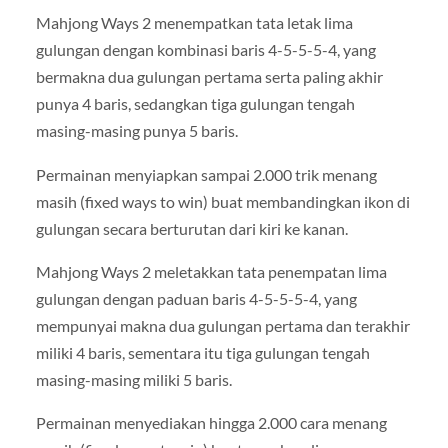
Mahjong Ways 2 menempatkan tata letak lima
gulungan dengan kombinasi baris 4-5-5-5-4, yang
bermakna dua gulungan pertama serta paling akhir
punya 4 baris, sedangkan tiga gulungan tengah
masing-masing punya 5 baris.
Permainan menyiapkan sampai 2.000 trik menang
masih (fixed ways to win) buat membandingkan ikon di
gulungan secara berturutan dari kiri ke kanan.
Mahjong Ways 2 meletakkan tata penempatan lima
gulungan dengan paduan baris 4-5-5-5-4, yang
mempunyai makna dua gulungan pertama dan terakhir
miliki 4 baris, sementara itu tiga gulungan tengah
masing-masing miliki 5 baris.
Permainan menyediakan hingga 2.000 cara menang