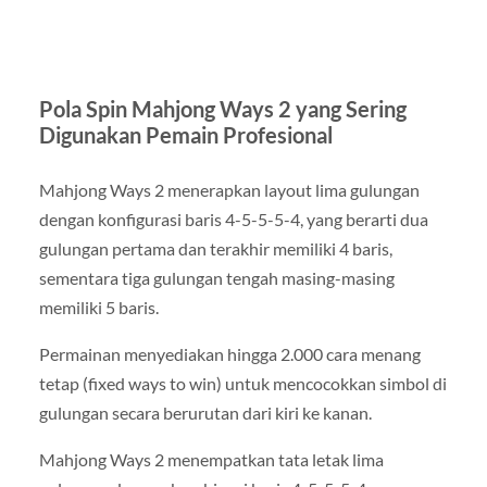
Pola Spin Mahjong Ways 2 yang Sering
Digunakan Pemain Profesional
Mahjong Ways 2 menerapkan layout lima gulungan
dengan konfigurasi baris 4-5-5-5-4, yang berarti dua
gulungan pertama dan terakhir memiliki 4 baris,
sementara tiga gulungan tengah masing-masing
memiliki 5 baris.
Permainan menyediakan hingga 2.000 cara menang
tetap (fixed ways to win) untuk mencocokkan simbol di
gulungan secara berurutan dari kiri ke kanan.
Mahjong Ways 2 menempatkan tata letak lima