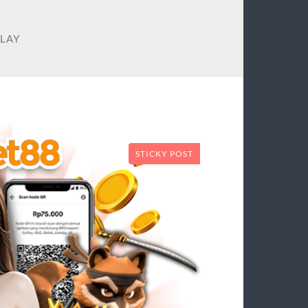
RLAY
STICKY POST