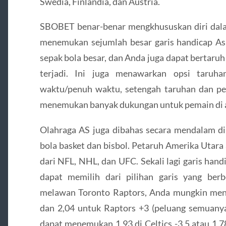
Swedia, Finlandia, dan Austria.
SBOBET benar-benar mengkhususkan diri dala
menemukan sejumlah besar garis handicap As
sepak bola besar, dan Anda juga dapat bertaruh 
terjadi. Ini juga menawarkan opsi taruha
waktu/penuh waktu, setengah taruhan dan pel
menemukan banyak dukungan untuk pemain di
Olahraga AS juga dibahas secara mendalam d
bola basket dan bisbol. Petaruh Amerika Utar
dari NFL, NHL, dan UFC. Sekali lagi garis ha
dapat memilih dari pilihan garis yang ber
melawan Toronto Raptors, Anda mungkin men
dan 2,04 untuk Raptors +3 (peluang semuanya
dapat menemukan 1,93 di Celtics -3.5 atau 1,78