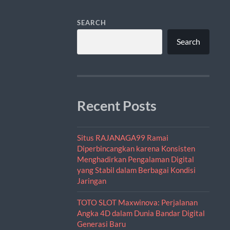
SEARCH
Search
Recent Posts
Situs RAJANAGA99 Ramai
Diperbincangkan karena Konsisten
Menghadirkan Pengalaman Digital
yang Stabil dalam Berbagai Kondisi
Jaringan
TOTO SLOT Maxwinova: Perjalanan
Angka 4D dalam Dunia Bandar Digital
Generasi Baru