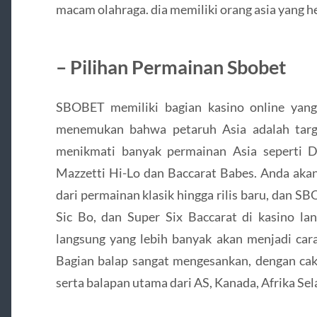
macam olahraga. dia memiliki orang asia yang h
– Pilihan Permainan Sbobet
SBOBET memiliki bagian kasino online yang
menemukan bahwa petaruh Asia adalah targ
menikmati banyak permainan Asia seperti 
Mazzetti Hi-Lo dan Baccarat Babes. Anda aka
dari permainan klasik hingga rilis baru, dan 
Sic Bo, dan Super Six Baccarat di kasino la
langsung yang lebih banyak akan menjadi ca
Bagian balap sangat mengesankan, dengan caku
serta balapan utama dari AS, Kanada, Afrika Sel