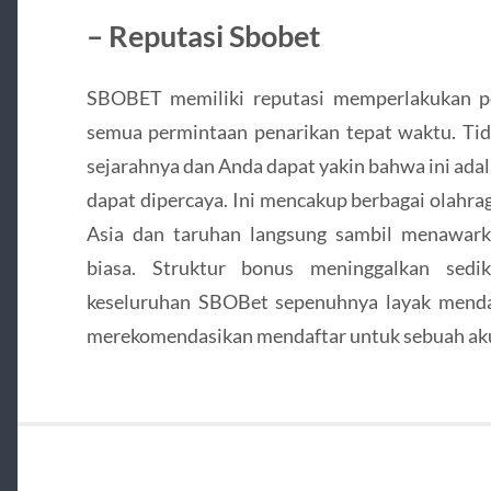
– Reputasi Sbobet
SBOBET memiliki reputasi memperlakukan p
semua permintaan penarikan tepat waktu. Ti
sejarahnya dan Anda dapat yakin bahwa ini ada
dapat dipercaya. Ini mencakup berbagai olahra
Asia dan taruhan langsung sambil menawar
biasa. Struktur bonus meninggalkan sedik
keseluruhan SBOBet sepenuhnya layak menda
merekomendasikan mendaftar untuk sebuah ak