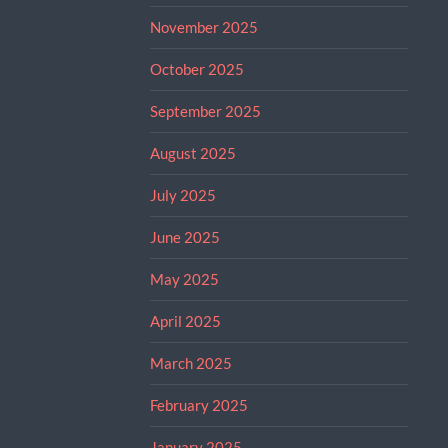
November 2025
October 2025
September 2025
August 2025
July 2025
June 2025
May 2025
April 2025
March 2025
February 2025
January 2025