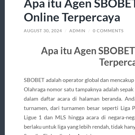
Apa itu Agen SBOBET
Online Terpercaya
AUGUST 30, 2024
/
ADMIN
/
0 COMMENTS
Apa itu Agen SBOBET 
Terperc
SBOBET adalah operator global dan mencakup b
Olahraga nomor satu tampaknya adalah sepak 
dalam daftar acara di halaman beranda. And
turnamen, dari turnamen besar seperti Liga Pr
Ligue 1 dan MLS hingga acara di negara-nega
berlaku untuk liga yang lebih rendah, tidak hany