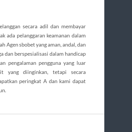
elanggan secara adil dan membayar
dak ada pelanggaran keamanan dalam
lah Agen sbobet yang aman, andal, dan
ga dan berspesialisasi dalam handicap
kan pengalaman pengguna yang luar
it yang diinginkan, tetapi secara
patkan peringkat A dan kami dapat
un.