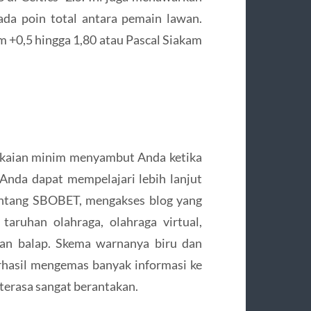
ada poin total antara pemain lawan.
m +0,5 hingga 1,80 atau Pascal Siakam
akaian minim menyambut Anda ketika
nda dapat mempelajari lebih lanjut
entang SBOBET, mengakses blog yang
taruhan olahraga, olahraga virtual,
ian balap. Skema warnanya biru dan
hasil mengemas banyak informasi ke
erasa sangat berantakan.