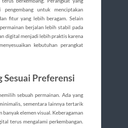
 terus berkembang. Perangkat yang
i pengembang untuk menciptakan
dan fitur yang lebih beragam. Selain
permainan berjalan lebih stabil pada
 digital menjadi lebih praktis karena
menyesuaikan kebutuhan perangkat
 Sesuai Preferensi
 memilih sebuah permainan. Ada yang
nimalis, sementara lainnya tertarik
n banyak elemen visual. Keberagaman
gital terus mengalami perkembangan.