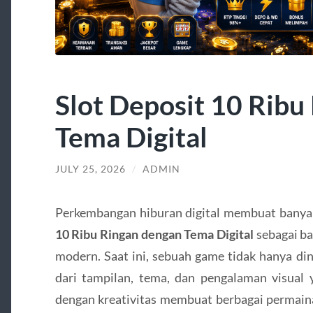
Slot Deposit 10 Ribu
Tema Digital
JULY 25, 2026
/
ADMIN
Perkembangan hiburan digital membuat banya
10 Ribu Ringan dengan Tema Digital
sebagai ba
modern. Saat ini, sebuah game tidak hanya dini
dari tampilan, tema, dan pengalaman visual 
dengan kreativitas membuat berbagai permain