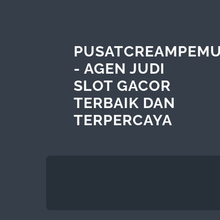
PUSATCREAMPEMU
- AGEN JUDI
SLOT GACOR
TERBAIK DAN
TERPERCAYA