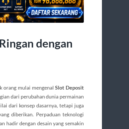
 Ringan dengan
k orang mulai mengenal
Slot Deposit
gian dari perubahan dunia permainan
lai dari konsep dasarnya, tetapi juga
yang diberikan. Perpaduan teknologi
an hadir dengan desain yang semakin