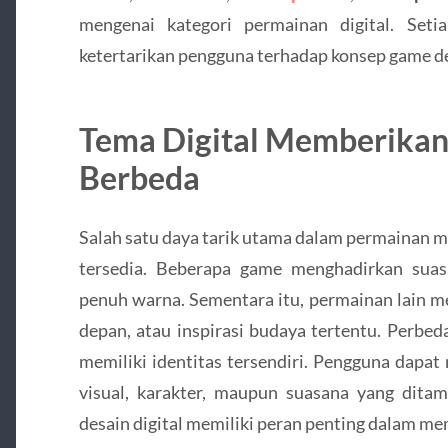
mengenai kategori permainan digital. Seti
ketertarikan pengguna terhadap konsep game den
Tema Digital Memberika
Berbeda
Salah satu daya tarik utama dalam permainan 
tersedia. Beberapa game menghadirkan suas
penuh warna. Sementara itu, permainan lain me
depan, atau inspirasi budaya tertentu. Perb
memiliki identitas tersendiri. Pengguna dapa
visual, karakter, maupun suasana yang dita
desain digital memiliki peran penting dalam 