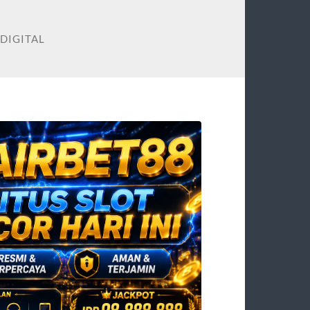
DIGITAL