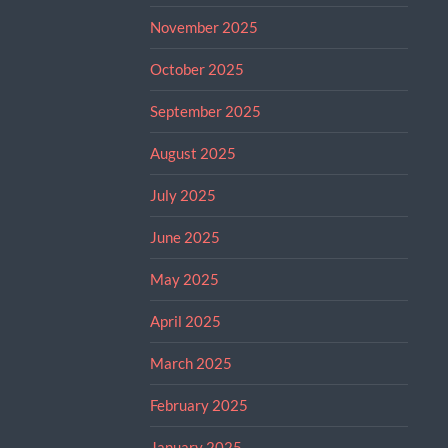
November 2025
October 2025
September 2025
August 2025
July 2025
June 2025
May 2025
April 2025
March 2025
February 2025
January 2025