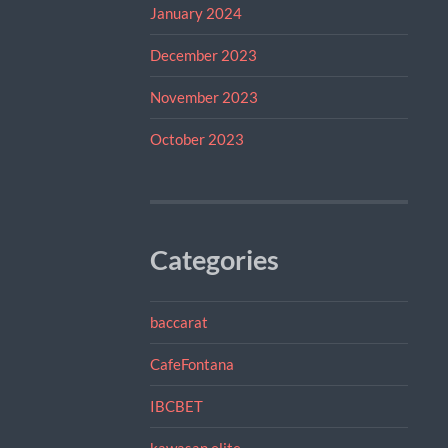
January 2024
December 2023
November 2023
October 2023
Categories
baccarat
CafeFontana
IBCBET
kawasan elite