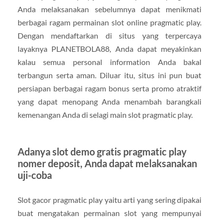
Anda melaksanakan sebelumnya dapat menikmati
berbagai ragam permainan slot online pragmatic play.
Dengan mendaftarkan di situs yang terpercaya
layaknya PLANETBOLA88, Anda dapat meyakinkan
kalau semua personal information Anda bakal
terbangun serta aman. Diluar itu, situs ini pun buat
persiapan berbagai ragam bonus serta promo atraktif
yang dapat menopang Anda menambah barangkali
kemenangan Anda di selagi main slot pragmatic play.
Adanya slot demo gratis pragmatic play
nomer deposit, Anda dapat melaksanakan
uji-coba
Slot gacor pragmatic play yaitu arti yang sering dipakai
buat mengatakan permainan slot yang mempunyai