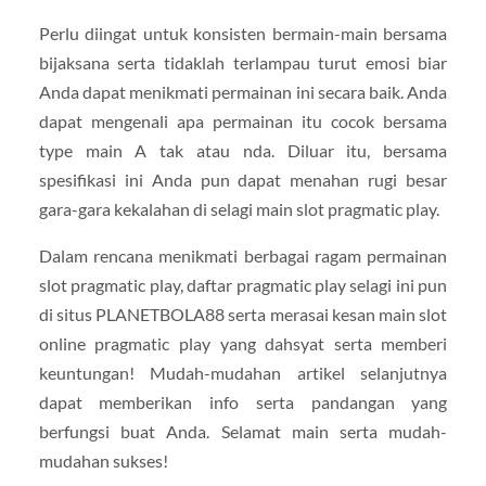
Perlu diingat untuk konsisten bermain-main bersama
bijaksana serta tidaklah terlampau turut emosi biar
Anda dapat menikmati permainan ini secara baik. Anda
dapat mengenali apa permainan itu cocok bersama
type main A tak atau nda. Diluar itu, bersama
spesifikasi ini Anda pun dapat menahan rugi besar
gara-gara kekalahan di selagi main slot pragmatic play.
Dalam rencana menikmati berbagai ragam permainan
slot pragmatic play, daftar pragmatic play selagi ini pun
di situs PLANETBOLA88 serta merasai kesan main slot
online pragmatic play yang dahsyat serta memberi
keuntungan! Mudah-mudahan artikel selanjutnya
dapat memberikan info serta pandangan yang
berfungsi buat Anda. Selamat main serta mudah-
mudahan sukses!