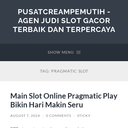
PUSATCREAMPEMUTIH -
AGEN JUDI SLOT GACOR
TERBAIK DAN TERPERCAYA
SHOW MENU
TAG:
PRAGMATIC SLOT
Main Slot Online Pragmatic Play
Bikin Hari Makin Seru
AUGUST 7, 2024
/
0 COMMENTS
/
STICKY