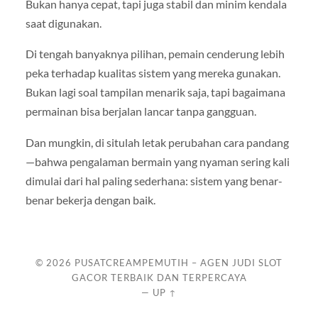
Bukan hanya cepat, tapi juga stabil dan minim kendala
saat digunakan.
Di tengah banyaknya pilihan, pemain cenderung lebih
peka terhadap kualitas sistem yang mereka gunakan.
Bukan lagi soal tampilan menarik saja, tapi bagaimana
permainan bisa berjalan lancar tanpa gangguan.
Dan mungkin, di situlah letak perubahan cara pandang
—bahwa pengalaman bermain yang nyaman sering kali
dimulai dari hal paling sederhana: sistem yang benar-
benar bekerja dengan baik.
© 2026
PUSATCREAMPEMUTIH – AGEN JUDI SLOT
GACOR TERBAIK DAN TERPERCAYA
—
UP ↑