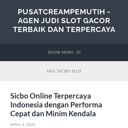
PUSATCREAMPEMUTIH -
AGEN JUDI SLOT GACOR
TERBAIK DAN TERPERCAYA
SHOW MENU
TAG:
SICBO SLOT
Sicbo Online Terpercaya
Indonesia dengan Performa
Cepat dan Minim Kendala
APRIL 4, 2026