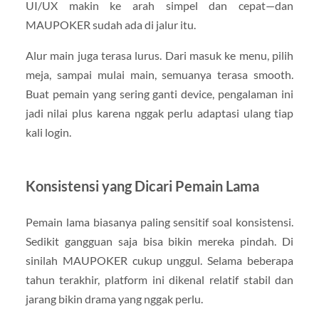
UI/UX makin ke arah simpel dan cepat—dan
MAUPOKER sudah ada di jalur itu.
Alur main juga terasa lurus. Dari masuk ke menu, pilih
meja, sampai mulai main, semuanya terasa smooth.
Buat pemain yang sering ganti device, pengalaman ini
jadi nilai plus karena nggak perlu adaptasi ulang tiap
kali login.
Konsistensi yang Dicari Pemain Lama
Pemain lama biasanya paling sensitif soal konsistensi.
Sedikit gangguan saja bisa bikin mereka pindah. Di
sinilah MAUPOKER cukup unggul. Selama beberapa
tahun terakhir, platform ini dikenal relatif stabil dan
jarang bikin drama yang nggak perlu.