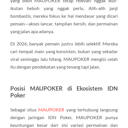
yang bikin MAUPOKER tetap relevan: nggak ikut-
ikutan heboh yang nggak perlu. Alih-alih janji
bombastis, mereka fokus ke hal mendasar yang dicari
pemain—akses lancar, tampilan bersih, dan permainan
yang jalan apa adanya.
Di 2026, banyak pemain justru lebih selektif. Mereka
cari tempat main yang konsisten, bukan yang sekadar
viral seminggu lalu hilang. MAUPOKER mengisi celah
itu dengan pendekatan yang tenang tapi jalan.
Posisi MAUPOKER di Ekosistem IDN
Poker
Sebagai situs
MAUPOKER
yang terhubung langsung
dengan jaringan IDN Poker, MAUPOKER punya
keuntungan besar dari sisi variasi permainan dan