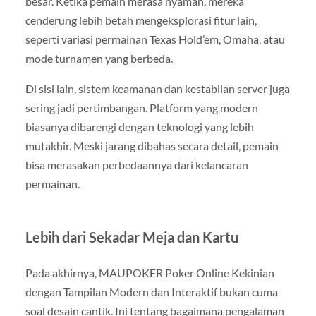
besar. Ketika pemain merasa nyaman, mereka
cenderung lebih betah mengeksplorasi fitur lain,
seperti variasi permainan Texas Hold’em, Omaha, atau
mode turnamen yang berbeda.
Di sisi lain, sistem keamanan dan kestabilan server juga
sering jadi pertimbangan. Platform yang modern
biasanya dibarengi dengan teknologi yang lebih
mutakhir. Meski jarang dibahas secara detail, pemain
bisa merasakan perbedaannya dari kelancaran
permainan.
Lebih dari Sekadar Meja dan Kartu
Pada akhirnya, MAUPOKER Poker Online Kekinian
dengan Tampilan Modern dan Interaktif bukan cuma
soal desain cantik. Ini tentang bagaimana pengalaman