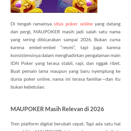
Di tengah ramainya
situs poker online
yang datang
dan pergi, MAUPOKER masih jadi salah satu nama
yang sering dibicarakan sampai 2026. Bukan cuma
karena embel-embel “resmi”, tapi juga karena
konsistensinya dalam menghadirkan pengalaman main
IDN Poker yang terasa stabil, rapi, dan nggak ribet.
Buat pemain lama maupun yang baru nyemplung ke
dunia poker online, nama ini terasa familiar—dan itu
bukan kebetulan.
MAUPOKER Masih Relevan di 2026
Tren platform digital berubah cepat. Tapi ada satu hal