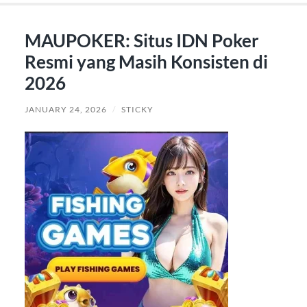
MAUPOKER: Situs IDN Poker
Resmi yang Masih Konsisten di
2026
JANUARY 24, 2026
/
STICKY