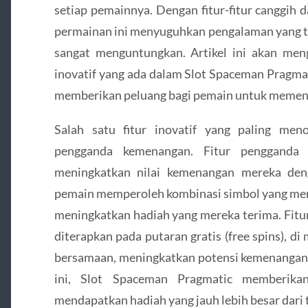
setiap pemainnya. Dengan fitur-fitur canggih d
permainan ini menyuguhkan pengalaman yang t
sangat menguntungkan. Artikel ini akan mengu
inovatif yang ada dalam Slot Spaceman Pragmat
memberikan peluang bagi pemain untuk memena
Salah satu fitur inovatif yang paling me
pengganda kemenangan. Fitur pengganda
meningkatkan nilai kemenangan mereka deng
pemain memperoleh kombinasi simbol yang mena
meningkatkan hadiah yang mereka terima. Fitur
diterapkan pada putaran gratis (free spins), d
bersamaan, meningkatkan potensi kemenangan 
ini, Slot Spaceman Pragmatic memberika
mendapatkan hadiah yang jauh lebih besar dari