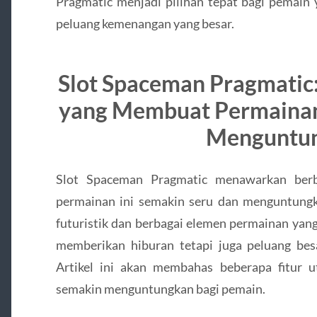
Pragmatic menjadi pilihan tepat bagi pemain
peluang kemenangan yang besar.
Slot Spaceman Pragmatic:
yang Membuat Permainan 
Menguntu
Slot Spaceman Pragmatic menawarkan berb
permainan ini semakin seru dan menguntung
futuristik dan berbagai elemen permainan yan
memberikan hiburan tetapi juga peluang be
Artikel ini akan membahas beberapa fitur
semakin menguntungkan bagi pemain.