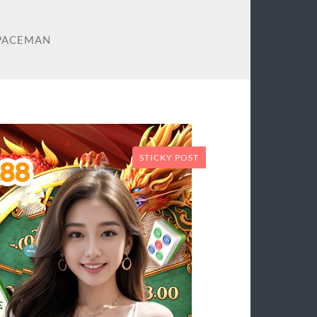
SPACEMAN
STICKY POST