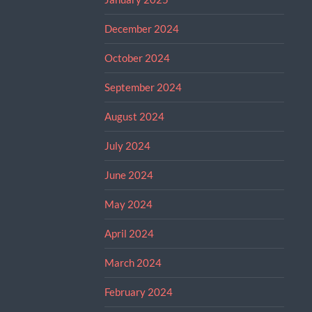
December 2024
October 2024
September 2024
August 2024
July 2024
June 2024
May 2024
April 2024
March 2024
February 2024