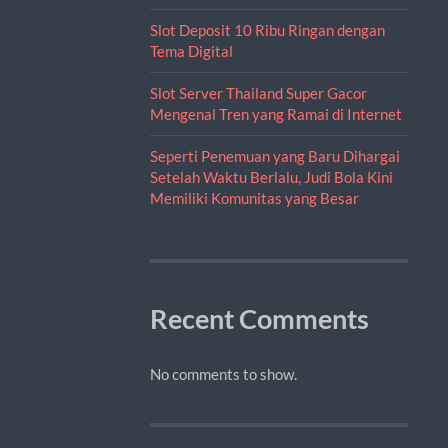
Slot Deposit 10 Ribu Ringan dengan
Tema Digital
Slot Server Thailand Super Gacor
Mengenal Tren yang Ramai di Internet
Seperti Penemuan yang Baru Dihargai
Setelah Waktu Berlalu, Judi Bola Kini
Memiliki Komunitas yang Besar
Recent Comments
No comments to show.