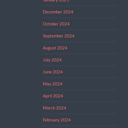
December 2024
October 2024
September 2024
August 2024
July 2024
June 2024
May 2024
April 2024
March 2024
February 2024