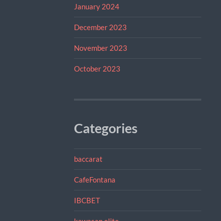
January 2024
December 2023
November 2023
October 2023
Categories
baccarat
CafeFontana
IBCBET
kawasan elite