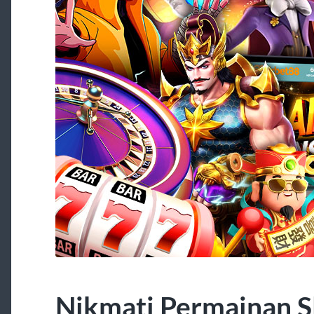
Nikmati Permainan S