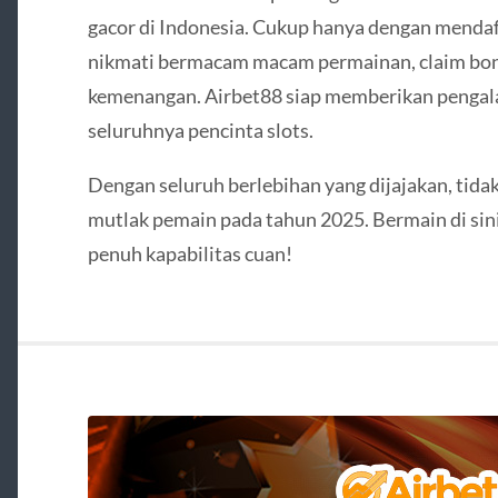
gacor di Indonesia. Cukup hanya dengan menda
nikmati bermacam macam permainan, claim bon
kemenangan. Airbet88 siap memberikan penga
seluruhnya pencinta slots.
Dengan seluruh berlebihan yang dijajakan, tidak
mutlak pemain pada tahun 2025. Bermain di sin
penuh kapabilitas cuan!