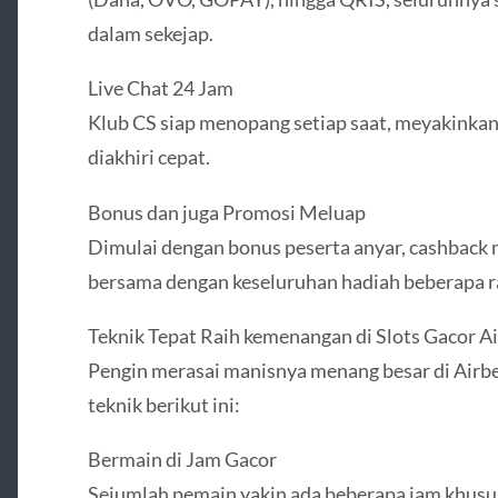
dalam sekejap.
Live Chat 24 Jam
Klub CS siap menopang setiap saat, meyakinka
diakhiri cepat.
Bonus dan juga Promosi Meluap
Dimulai dengan bonus peserta anyar, cashback 
bersama dengan keseluruhan hadiah beberapa ra
Teknik Tepat Raih kemenangan di Slots Gacor A
Pengin merasai manisnya menang besar di Airbe
teknik berikut ini:
Bermain di Jam Gacor
Sejumlah pemain yakin ada beberapa jam khusu