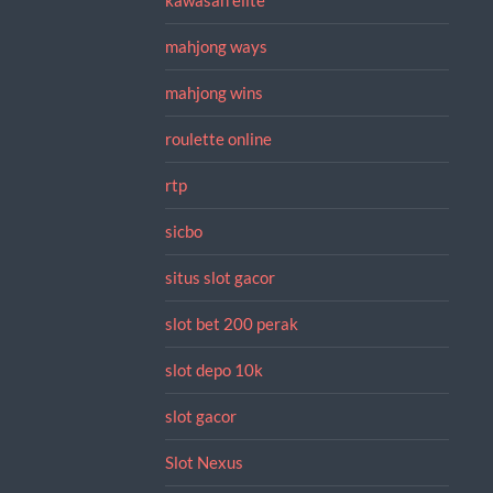
mahjong ways
mahjong wins
roulette online
rtp
sicbo
situs slot gacor
slot bet 200 perak
slot depo 10k
slot gacor
Slot Nexus