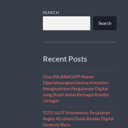
SEARCH
Search
Recent Posts
Situs RAJANAGA99 Ramai
Diperbincangkan karena Konsisten
Menghadirkan Pengalaman Digital
yang Stabil dalam Berbagai Kondisi
Jaringan
TOTO SLOT Maxwinova: Perjalanan
Angka 4D dalam Dunia Bandar Digital
Generasi Baru