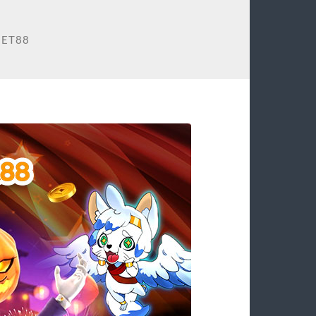
BET88