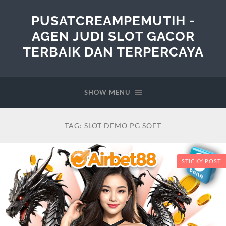
PUSATCREAMPEMUTIH -
AGEN JUDI SLOT GACOR
TERBAIK DAN TERPERCAYA
SHOW MENU
TAG:
SLOT DEMO PG SOFT
STICKY POST