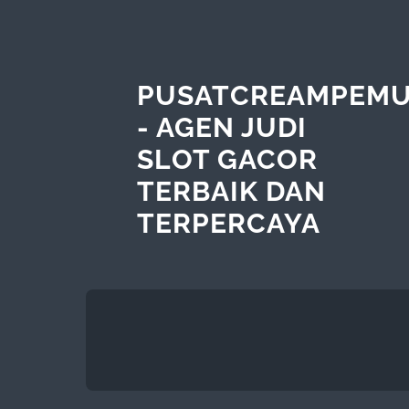
PUSATCREAMPEMU
- AGEN JUDI
SLOT GACOR
TERBAIK DAN
TERPERCAYA