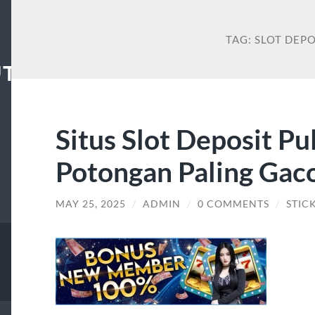
TAG:
SLOT DEP
TIH
Situs Slot Deposit Pu
Potongan Paling Gac
MAY 25, 2025
/
ADMIN
/
0 COMMENTS
/
STIC