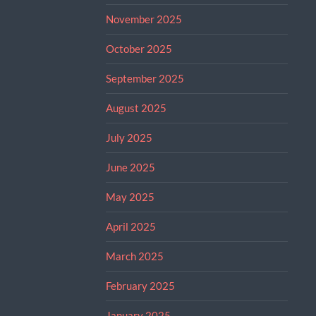
November 2025
October 2025
September 2025
August 2025
July 2025
June 2025
May 2025
April 2025
March 2025
February 2025
January 2025