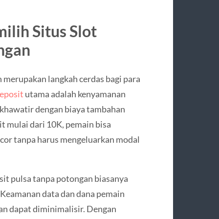
lih Situs Slot
ongan
n merupakan langkah cerdas bagi para
deposit
utama adalah kenyamanan
u khawatir dengan biaya tambahan
t mulai dari 10K, pemain bisa
acor tanpa harus mengeluarkan modal
sit pulsa tanpa potongan biasanya
n. Keamanan data dan dana pemain
uan dapat diminimalisir. Dengan