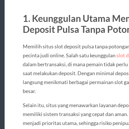
1. Keunggulan Utama Memi
Deposit Pulsa Tanpa Pot
Memilih situs slot deposit pulsa tanpa potonga
pecinta judi online. Salah satu keunggulan
slot 
dalam bertransaksi, di mana pemain tidak perl
saat melakukan deposit. Dengan minimal deposi
langsung menikmati berbagai permainan slot g
besar.
Selain itu, situs yang menawarkan layanan depo
memiliki sistem transaksi yang cepat dan ama
menjadi prioritas utama, sehingga risiko penip