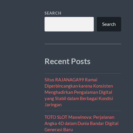
SEARCH
Search
Recent Posts
Situs RAJANAGA99 Ramai
Diperbincangkan karena Konsisten
Menghadirkan Pengalaman Digital
yang Stabil dalam Berbagai Kondisi
Jaringan
TOTO SLOT Maxwinova: Perjalanan
Angka 4D dalam Dunia Bandar Digital
Generasi Baru