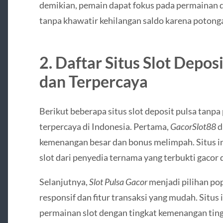
demikian, pemain dapat fokus pada permainan
tanpa khawatir kehilangan saldo karena potonga
2. Daftar Situs Slot Depos
dan Terpercaya
Berikut beberapa situs slot deposit pulsa tanpa
terpercaya di Indonesia. Pertama,
GacorSlot88
d
kemenangan besar dan bonus melimpah. Situs i
slot dari penyedia ternama yang terbukti gaco
Selanjutnya,
Slot Pulsa Gacor
menjadi pilihan po
responsif dan fitur transaksi yang mudah. Situs
permainan slot dengan tingkat kemenangan tin