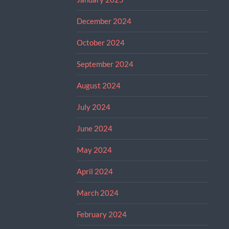
December 2024
October 2024
September 2024
August 2024
July 2024
June 2024
May 2024
April 2024
March 2024
February 2024