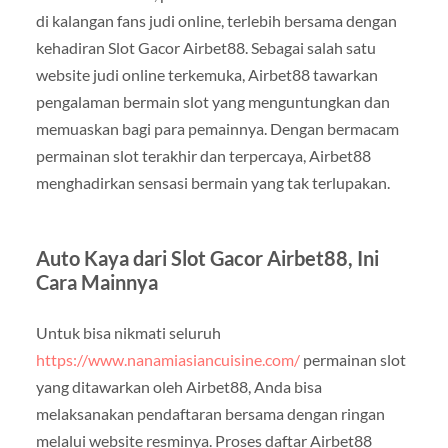
di kalangan fans judi online, terlebih bersama dengan
kehadiran Slot Gacor Airbet88. Sebagai salah satu
website judi online terkemuka, Airbet88 tawarkan
pengalaman bermain slot yang menguntungkan dan
memuaskan bagi para pemainnya. Dengan bermacam
permainan slot terakhir dan terpercaya, Airbet88
menghadirkan sensasi bermain yang tak terlupakan.
Auto Kaya dari Slot Gacor Airbet88, Ini
Cara Mainnya
Untuk bisa nikmati seluruh
https://www.nanamiasiancuisine.com/
permainan slot
yang ditawarkan oleh Airbet88, Anda bisa
melaksanakan pendaftaran bersama dengan ringan
melalui website resminya. Proses daftar Airbet88