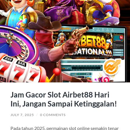
Jam Gacor Slot Airbet88 Hari
Ini, Jangan Sampai Ketinggalan!
JULY 7, 2025
/
0 COMMENTS
Pada tahun 2025, permainan slot online semakin tenar