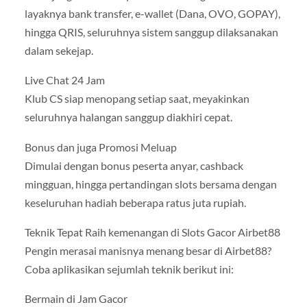
layaknya bank transfer, e-wallet (Dana, OVO, GOPAY),
hingga QRIS, seluruhnya sistem sanggup dilaksanakan
dalam sekejap.
Live Chat 24 Jam
Klub CS siap menopang setiap saat, meyakinkan
seluruhnya halangan sanggup diakhiri cepat.
Bonus dan juga Promosi Meluap
Dimulai dengan bonus peserta anyar, cashback
mingguan, hingga pertandingan slots bersama dengan
keseluruhan hadiah beberapa ratus juta rupiah.
Teknik Tepat Raih kemenangan di Slots Gacor Airbet88
Pengin merasai manisnya menang besar di Airbet88?
Coba aplikasikan sejumlah teknik berikut ini:
Bermain di Jam Gacor