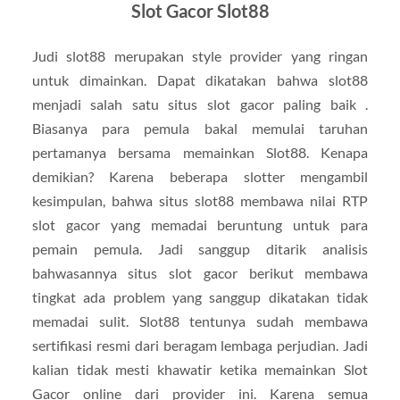
Slot Gacor Slot88
Judi slot88 merupakan style provider yang ringan
untuk dimainkan. Dapat dikatakan bahwa slot88
menjadi salah satu situs slot gacor paling baik .
Biasanya para pemula bakal memulai taruhan
pertamanya bersama memainkan Slot88. Kenapa
demikian? Karena beberapa slotter mengambil
kesimpulan, bahwa situs slot88 membawa nilai RTP
slot gacor yang memadai beruntung untuk para
pemain pemula. Jadi sanggup ditarik analisis
bahwasannya situs slot gacor berikut membawa
tingkat ada problem yang sanggup dikatakan tidak
memadai sulit. Slot88 tentunya sudah membawa
sertifikasi resmi dari beragam lembaga perjudian. Jadi
kalian tidak mesti khawatir ketika memainkan Slot
Gacor online dari provider ini. Karena semua