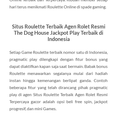
hari terus menikmati Roulette Online di spade gaming.
Situs Roulette Terbaik Agen Rolet Resmi
The Dog House Jackpot Play Terbaik di
Indonesia
Setiap Game Roulette terbaik nomor satu di Indonesia,
pragmatic play dilengkapi dengan fitur bonus yang
dapat diaktifkan kapan saja saat bermain. Babak bonus
Roulette menawarkan segalanya mulai dari hadiah
instan hingga kemenangan berlipat ganda. Contoh
beberapa fitur yang telah dirancang pihak pragmatic
play di agen Situs Roulette Terbaik Agen Rolet Resmi
Terpercaya gacor adalah opsi beli free spin, jackpot
progresif, dan mini Games.