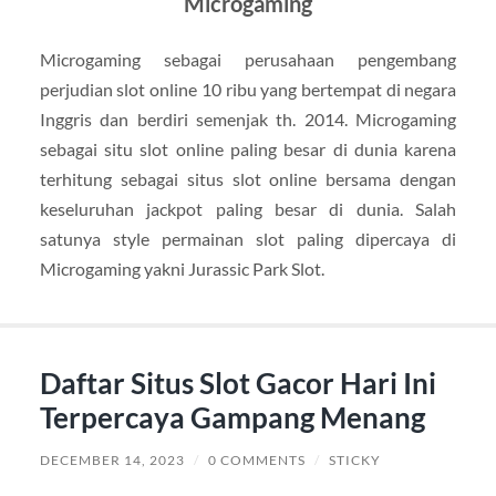
Microgaming
Microgaming sebagai perusahaan pengembang
perjudian slot online 10 ribu yang bertempat di negara
Inggris dan berdiri semenjak th. 2014. Microgaming
sebagai situ slot online paling besar di dunia karena
terhitung sebagai situs slot online bersama dengan
keseluruhan jackpot paling besar di dunia. Salah
satunya style permainan slot paling dipercaya di
Microgaming yakni Jurassic Park Slot.
Daftar Situs Slot Gacor Hari Ini
Terpercaya Gampang Menang
DECEMBER 14, 2023
/
0 COMMENTS
/
STICKY