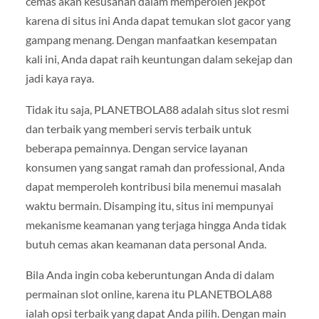
cemas akan kesusahan dalam memperoleh jekpot
karena di situs ini Anda dapat temukan slot gacor yang
gampang menang. Dengan manfaatkan kesempatan
kali ini, Anda dapat raih keuntungan dalam sekejap dan
jadi kaya raya.
Tidak itu saja, PLANETBOLA88 adalah situs slot resmi
dan terbaik yang memberi servis terbaik untuk
beberapa pemainnya. Dengan service layanan
konsumen yang sangat ramah dan professional, Anda
dapat memperoleh kontribusi bila menemui masalah
waktu bermain. Disamping itu, situs ini mempunyai
mekanisme keamanan yang terjaga hingga Anda tidak
butuh cemas akan keamanan data personal Anda.
Bila Anda ingin coba keberuntungan Anda di dalam
permainan slot online, karena itu PLANETBOLA88
ialah opsi terbaik yang dapat Anda pilih. Dengan main