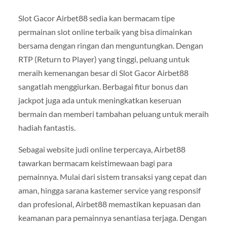
Slot Gacor Airbet88 sedia kan bermacam tipe
permainan slot online terbaik yang bisa dimainkan
bersama dengan ringan dan menguntungkan. Dengan
RTP (Return to Player) yang tinggi, peluang untuk
meraih kemenangan besar di Slot Gacor Airbet88
sangatlah menggiurkan. Berbagai fitur bonus dan
jackpot juga ada untuk meningkatkan keseruan
bermain dan memberi tambahan peluang untuk meraih
hadiah fantastis.
Sebagai website judi online terpercaya, Airbet88
tawarkan bermacam keistimewaan bagi para
pemainnya. Mulai dari sistem transaksi yang cepat dan
aman, hingga sarana kastemer service yang responsif
dan profesional, Airbet88 memastikan kepuasan dan
keamanan para pemainnya senantiasa terjaga. Dengan