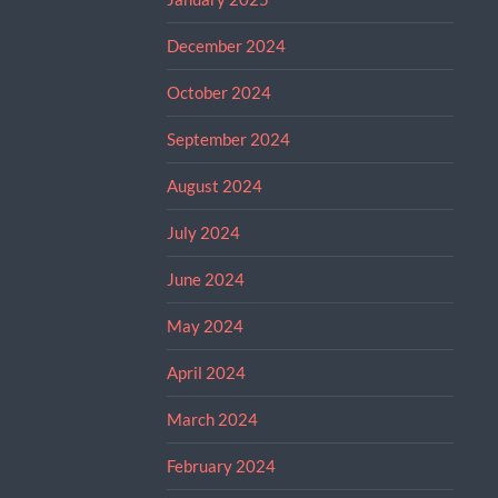
December 2024
October 2024
September 2024
August 2024
July 2024
June 2024
May 2024
April 2024
March 2024
February 2024