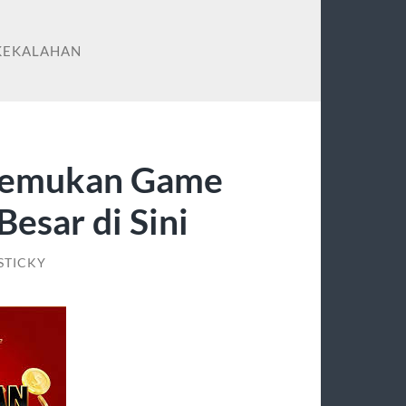
 KEKALAHAN
 Temukan Game
esar di Sini
STICKY