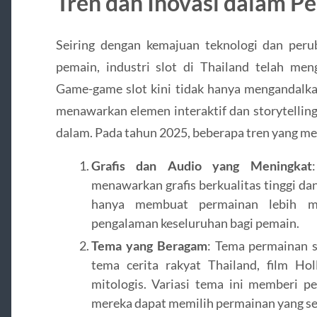
Tren dan Inovasi dalam P
Seiring dengan kemajuan teknologi dan per
pemain, industri slot di Thailand telah meng
Game-game slot kini tidak hanya mengandalka
menawarkan elemen interaktif dan storytellin
dalam. Pada tahun 2025, beberapa tren yang m
Grafis dan Audio yang Meningkat
menawarkan grafis berkualitas tinggi dan 
hanya membuat permainan lebih me
pengalaman keseluruhan bagi pemain.
Tema yang Beragam
: Tema permainan sl
tema cerita rakyat Thailand, film Ho
mitologis. Variasi tema ini memberi pe
mereka dapat memilih permainan yang se