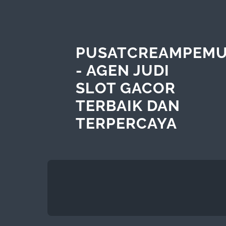
PUSATCREAMPEMU
- AGEN JUDI
SLOT GACOR
TERBAIK DAN
TERPERCAYA