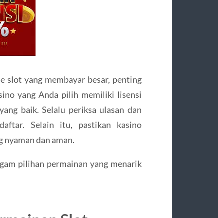
 slot yang membayar besar, penting
ino yang Anda pilih memiliki lisensi
yang baik. Selalu periksa ulasan dan
aftar. Selain itu, pastikan kasino
g nyaman dan aman.
gam pilihan permainan yang menarik