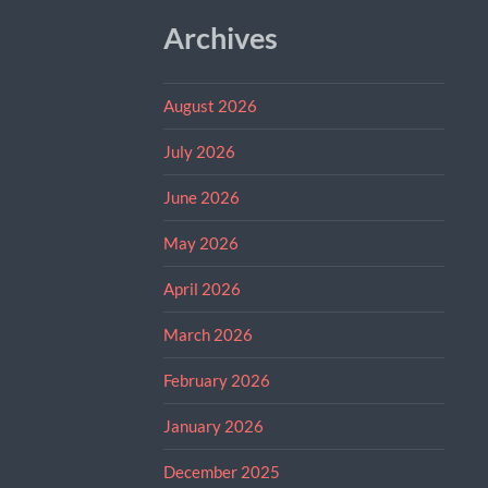
Archives
August 2026
July 2026
June 2026
May 2026
April 2026
March 2026
February 2026
January 2026
December 2025