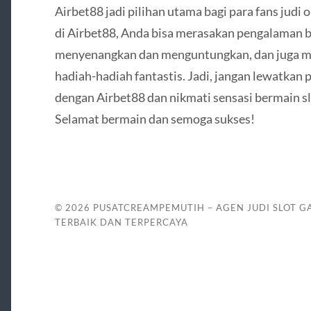
Airbet88 jadi pilihan utama bagi para fans judi
di Airbet88, Anda bisa merasakan pengalaman b
menyenangkan dan menguntungkan, dan juga m
hadiah-hadiah fantastis. Jadi, jangan lewatka
dengan Airbet88 dan nikmati sensasi bermain slo
Selamat bermain dan semoga sukses!
© 2026
PUSATCREAMPEMUTIH – AGEN JUDI SLOT G
TERBAIK DAN TERPERCAYA