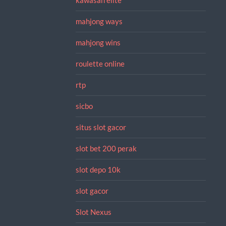
mahjong ways
mahjong wins
roulette online
rtp
sicbo
situs slot gacor
slot bet 200 perak
slot depo 10k
slot gacor
Slot Nexus