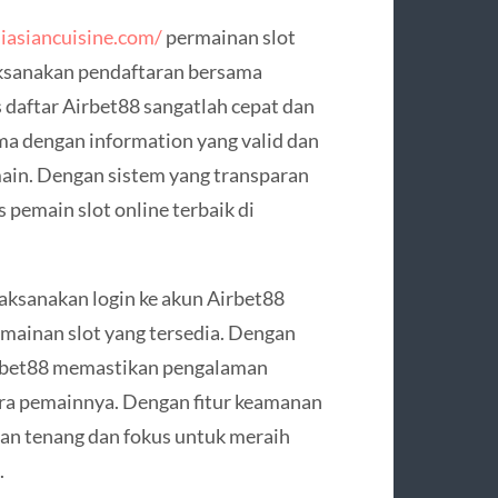
asiancuisine.com/
permainan slot
aksanakan pendaftaran bersama
 daftar Airbet88 sangatlah cepat dan
ma dengan information yang valid dan
main. Dengan sistem yang transparan
 pemain slot online terbaik di
aksanakan login ke akun Airbet88
mainan slot yang tersedia. Dengan
Airbet88 memastikan pengalaman
ra pemainnya. Dengan fitur keamanan
an tenang dan fokus untuk meraih
.