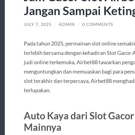
Jangan Sampai Ketin
JULY 7, 2025
/
ADMIN
/
0 COMMENTS
Pada tahun 2025, permainan slot online semakin 
terlebih bersama dengan kehadiran Slot Gacor A
judi online terkemuka, Airbet88 tawarkan peng
menguntungkan dan memuaskan bagi para pem
slot terakhir dan terpercaya, Airbet88 menghad
terlupakan.
Auto Kaya dari Slot Gacor
Mainnya