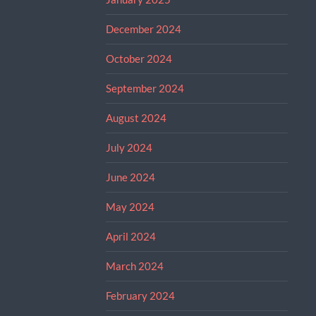
December 2024
October 2024
September 2024
August 2024
July 2024
June 2024
May 2024
April 2024
March 2024
February 2024