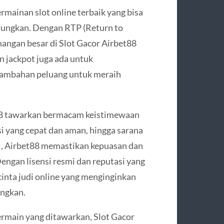
rmainan slot online terbaik yang bisa
ungkan. Dengan RTP (Return to
nangan besar di Slot Gacor Airbet88
n jackpot juga ada untuk
tambahan peluang untuk meraih
t88 tawarkan bermacam keistimewaan
si yang cepat dan aman, hingga sarana
al, Airbet88 memastikan kepuasan dan
engan lisensi resmi dan reputasi yang
ncinta judi online yang menginginkan
ungkan.
rmain yang ditawarkan, Slot Gacor