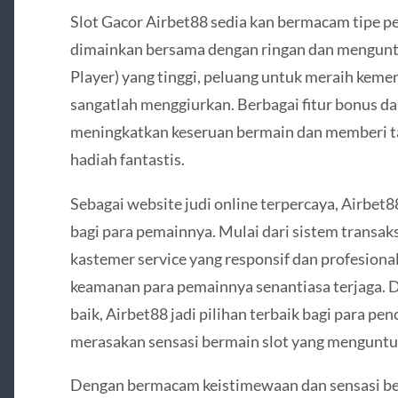
Slot Gacor Airbet88 sedia kan bermacam tipe pe
dimainkan bersama dengan ringan dan mengunt
Player) yang tinggi, peluang untuk meraih keme
sangatlah menggiurkan. Berbagai fitur bonus da
meningkatkan keseruan bermain dan memberi 
hadiah fantastis.
Sebagai website judi online terpercaya, Airbe
bagi para pemainnya. Mulai dari sistem transak
kastemer service yang responsif dan profesion
keamanan para pemainnya senantiasa terjaga. D
baik, Airbet88 jadi pilihan terbaik bagi para pe
merasakan sensasi bermain slot yang mengunt
Dengan bermacam keistimewaan dan sensasi be