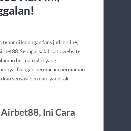
ggalan!
tenar di kalangan fans judi online,
irbet88. Sebagai salah satu website
alaman bermain slot yang
ainnya. Dengan bermacam permainan
irkan sensasi bermain yang tak
 Airbet88, Ini Cara