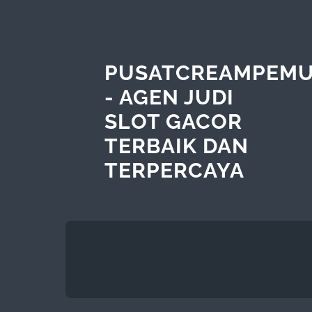
PUSATCREAMPEMU
- AGEN JUDI
SLOT GACOR
TERBAIK DAN
TERPERCAYA