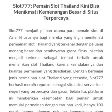
Slot777: Pemain Slot Thailand Kini Bisa
Menikmati Kemenangan Besar di Situs
Terpercaya
Slot777 menjadi pilihan utama para pemain slot di
Asia, khususnya bagi mereka yang ingin menikmati
permainan slot Thailand yang terkenal dengan peluang
menang besar dan pembayaran gacor. Situs ini telah
menjadi terkenal sebagai tempat terbaik untuk
memainkan slot Thailand karena keandalannya dan
kualitas permainan yang disediakan. Dengan berbagai
jenis permainan slot Thailand yang tersedia, Slot777
berhasil meraih reputasi sebagai situs slot server luar
negeri yang terpercaya dan gacor. Selain itu, platform
ini memberikan kesempatan bagi pemain untuk
memulai permainan dengan taruhan kecil, hanya 100
perak, namun dengan peluang kemenangan yang