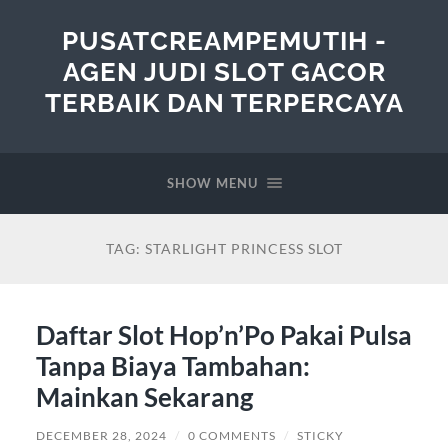
PUSATCREAMPEMUTIH -
AGEN JUDI SLOT GACOR
TERBAIK DAN TERPERCAYA
SHOW MENU
TAG:
STARLIGHT PRINCESS SLOT
Daftar Slot Hop’n’Po Pakai Pulsa
Tanpa Biaya Tambahan:
Mainkan Sekarang
DECEMBER 28, 2024
/
0 COMMENTS
/
STICKY