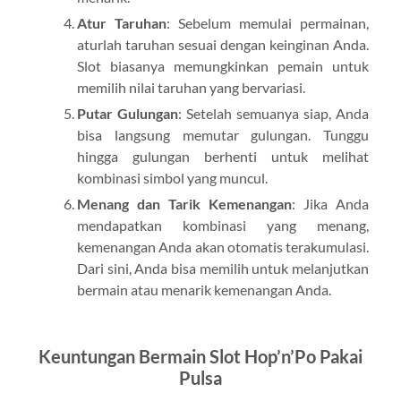
Atur Taruhan
: Sebelum memulai permainan,
aturlah taruhan sesuai dengan keinginan Anda.
Slot biasanya memungkinkan pemain untuk
memilih nilai taruhan yang bervariasi.
Putar Gulungan
: Setelah semuanya siap, Anda
bisa langsung memutar gulungan. Tunggu
hingga gulungan berhenti untuk melihat
kombinasi simbol yang muncul.
Menang dan Tarik Kemenangan
: Jika Anda
mendapatkan kombinasi yang menang,
kemenangan Anda akan otomatis terakumulasi.
Dari sini, Anda bisa memilih untuk melanjutkan
bermain atau menarik kemenangan Anda.
Keuntungan Bermain Slot Hop’n’Po Pakai
Pulsa