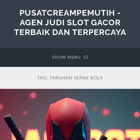
PUSATCREAMPEMUTIH -
AGEN JUDI SLOT GACOR
TERBAIK DAN TERPERCAYA
SHOW MENU
TAG:
TARUHAN SEPAK BOLA