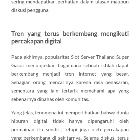
sering mendapatkan perhatian dalam ulasan maupun
diskusi pengguna.
Tren yang terus berkembang mengikuti
percakapan digital
Pada akhirnya, popularitas Slot Server Thailand Super
Gacor menunjukkan bagaimana sebuah istilah dapat
berkembang menjadi tren internet yang besar.
Sebagian orang mencarinya karena rasa penasaran,
sementara yang lain tertarik memahami apa yang
sebenarnya dibahas oleh komunitas.
Yang jelas, fenomena ini memperlihatkan bahwa dunia
hiburan digital tidak hanya dipengaruhi oleh
permainan itu sendiri, tetapi juga oleh percakapan
yang berkembang di sekitarnya. Selama diskusi terus