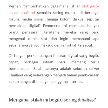
Pernah memperhatikan bagaimana istilah
slot gacor
server thailand
semakin sering muncul di berbagai
forum, media sosial, hingga kolom diskusi seputar
permainan digital? Fenomena ini membuat banyak
orang penasaran, terutama mereka yang baru
mengenal dunia slot dan ingin memahami apa
sebenarnya yang dimaksud dengan istilah tersebut.
Di tengah perkembangan hiburan digital yang begitu
cepat, berbagai istilah baru memang terus
bermunculan. Salah satunya adalah sebutan server
Thailand yang belakangan menjadi bahan pembicaraan
cukup hangat di kalangan pengguna internet.
Mengapa istilah ini begitu sering dibahas?