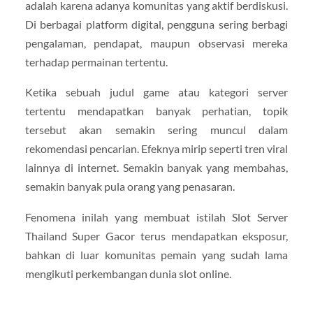
adalah karena adanya komunitas yang aktif berdiskusi.
Di berbagai platform digital, pengguna sering berbagi
pengalaman, pendapat, maupun observasi mereka
terhadap permainan tertentu.
Ketika sebuah judul game atau kategori server
tertentu mendapatkan banyak perhatian, topik
tersebut akan semakin sering muncul dalam
rekomendasi pencarian. Efeknya mirip seperti tren viral
lainnya di internet. Semakin banyak yang membahas,
semakin banyak pula orang yang penasaran.
Fenomena inilah yang membuat istilah Slot Server
Thailand Super Gacor terus mendapatkan eksposur,
bahkan di luar komunitas pemain yang sudah lama
mengikuti perkembangan dunia slot online.