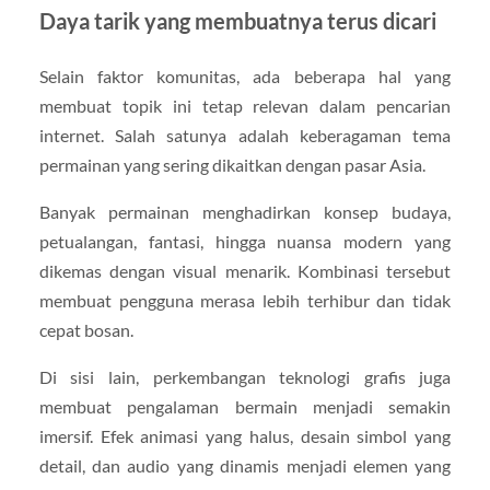
Daya tarik yang membuatnya terus dicari
Selain faktor komunitas, ada beberapa hal yang
membuat topik ini tetap relevan dalam pencarian
internet. Salah satunya adalah keberagaman tema
permainan yang sering dikaitkan dengan pasar Asia.
Banyak permainan menghadirkan konsep budaya,
petualangan, fantasi, hingga nuansa modern yang
dikemas dengan visual menarik. Kombinasi tersebut
membuat pengguna merasa lebih terhibur dan tidak
cepat bosan.
Di sisi lain, perkembangan teknologi grafis juga
membuat pengalaman bermain menjadi semakin
imersif. Efek animasi yang halus, desain simbol yang
detail, dan audio yang dinamis menjadi elemen yang