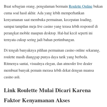
Buat sebagian orang, pengalaman bermain
Roulette Online
bukan
cuma soal hasil akhir. Ada yang lebih memperhatikan
kenyamanan saat membuka permainan, kecepatan loading,
sampai tampilan meja live casino yang terasa lebih responsif di
perangkat mobile maupun desktop. Hal-hal kecil seperti ini
ternyata cukup sering jadi bahan pertimbangan.
Di tengah banyaknya pilihan permainan casino online sekarang,
roulette masih dianggap punya daya tarik yang berbeda.
Ritmenya santai, visualnya elegan, dan atmosfer live dealer
membuat banyak pemain merasa lebih dekat dengan nuansa
casino asli.
Link Roulette Mulai Dicari Karena
Faktor Kenyamanan Akses