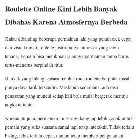
Roulette Online Kini Lebih Banyak
Dibahas Karena Atmosfernya Berbeda
Kalau dibanding beberapa permainan lain yang penuh efek cepat
dan visual ramai, roulette justru punya atmosfer yang lebih
tenang. Pemain bisa menikmati jalannya permainan tanpa harus
terus-menerus berpindah fitur.
Banyak yang bilang sensasi melihat roda roulette berputar masih
punya daya tarik tersendiri. Meskipun sederhana, ada rasa
penasaran yang muncul setiap kali bola mulai bergerak menuju
angka tertentu.
Karena itu juga, permainan ini sering dianggap lebih cocok untuk
pemain yang suka suasana santai tapi tetap interaktif. Tidak terlalu
bising, tidak terlalu cepat, namun tetap memberi pengalaman