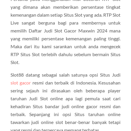
yang dimana akan memberikan persentase tingkat
kemenangan dalam setiap Situs Slot yang ada. RTP Slot
Live sangat berguna bagi para membernya untuk
memilih Daftar Judi Slot Gacor Maxwin 2024 mana
yang memiliki persentase kemenangan paling tinggi.
Maka dari itu kami sarankan untuk anda mengecek
RTP Situs Slot terlebih dahulu sebelum bermain Situs
Slot.
Slot88 datang sebagai salah satunya opsi Situs Judi
slot gacor
resmi dan terbaik di Indonesia. Kesusahan
sering sejauh ini dirasakan oleh beberapa player
taruhan Judi Slot online apa lagi pemula saat cari
kehadiran Situs bandar judi online gacor resmi dan
terbaik. Sepanjang ini opsi Situs taruhan online
tawarkan judi online slot benar-benar banyak tetapi
yang resmi dan terpercaya memang terbatas.