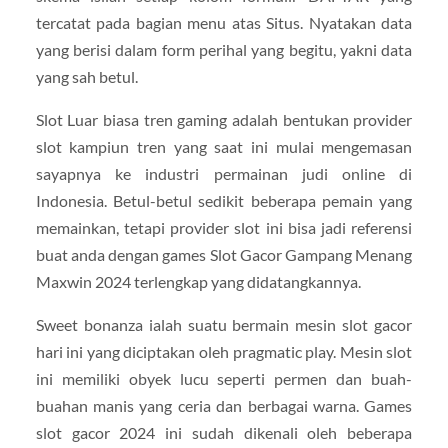
tercatat pada bagian menu atas Situs. Nyatakan data
yang berisi dalam form perihal yang begitu, yakni data
yang sah betul.
Slot Luar biasa tren gaming adalah bentukan provider
slot kampiun tren yang saat ini mulai mengemasan
sayapnya ke industri permainan judi online di
Indonesia. Betul-betul sedikit beberapa pemain yang
memainkan, tetapi provider slot ini bisa jadi referensi
buat anda dengan games Slot Gacor Gampang Menang
Maxwin 2024 terlengkap yang didatangkannya.
Sweet bonanza ialah suatu bermain mesin slot gacor
hari ini yang diciptakan oleh pragmatic play. Mesin slot
ini memiliki obyek lucu seperti permen dan buah-
buahan manis yang ceria dan berbagai warna. Games
slot gacor 2024 ini sudah dikenali oleh beberapa