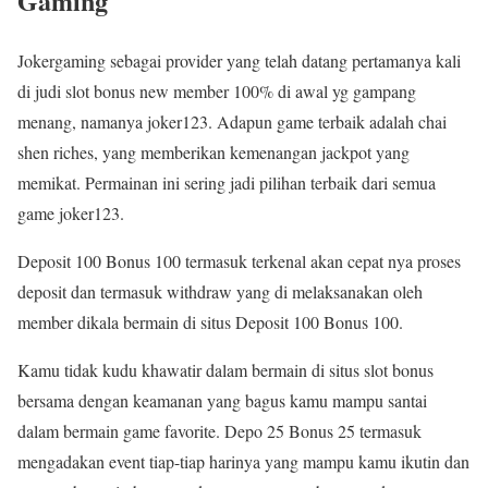
Gaming
Jokergaming sebagai provider yang telah datang pertamanya kali
di judi slot bonus new member 100% di awal yg gampang
menang, namanya joker123. Adapun game terbaik adalah chai
shen riches, yang memberikan kemenangan jackpot yang
memikat. Permainan ini sering jadi pilihan terbaik dari semua
game joker123.
Deposit 100 Bonus 100 termasuk terkenal akan cepat nya proses
deposit dan termasuk withdraw yang di melaksanakan oleh
member dikala bermain di situs Deposit 100 Bonus 100.
Kamu tidak kudu khawatir dalam bermain di situs slot bonus
bersama dengan keamanan yang bagus kamu mampu santai
dalam bermain game favorite. Depo 25 Bonus 25 termasuk
mengadakan event tiap-tiap harinya yang mampu kamu ikutin dan