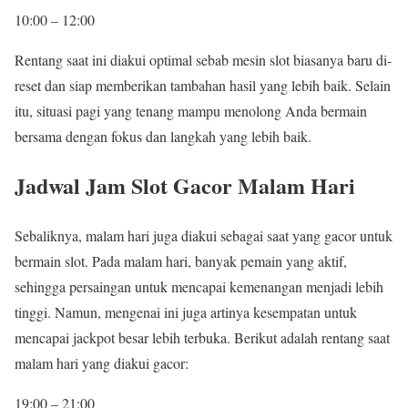
10:00 – 12:00
Rentang saat ini diakui optimal sebab mesin slot biasanya baru di-
reset dan siap memberikan tambahan hasil yang lebih baik. Selain
itu, situasi pagi yang tenang mampu menolong Anda bermain
bersama dengan fokus dan langkah yang lebih baik.
Jadwal Jam Slot Gacor Malam Hari
Sebaliknya, malam hari juga diakui sebagai saat yang gacor untuk
bermain slot. Pada malam hari, banyak pemain yang aktif,
sehingga persaingan untuk mencapai kemenangan menjadi lebih
tinggi. Namun, mengenai ini juga artinya kesempatan untuk
mencapai jackpot besar lebih terbuka. Berikut adalah rentang saat
malam hari yang diakui gacor:
19:00 – 21:00