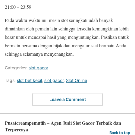
21:00 – 23:59
Pada waktu-waktu ini, mesin slot seringkali udah banyak
dimainkan oleh pemain lain sehingga tersedia kemungkinan lebih
besar untuk mencapai hasil yang menguntungkan. Pastikan untuk
bermain bersama dengan bijak dan mengatur saat bermain Anda
sehingga selamanya menyenangkan.
Categories:
slot gacor
Tags:
slot bet kecil
,
slot gacor
,
Slot Online
Leave a Comment
Pusatcreampemutih – Agen Judi Slot Gacor Terbaik dan
Terpercaya
Back to top