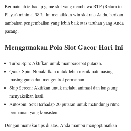
Bermainlah terhadap game slot yang membawa RTP (Return to
Player) minimal 98%. Ini menaikkan win slot rate Anda, berikan
tambahan pengembalian yang lebih baik atas taruhan yang Anda
pasang.
Menggunakan Pola Slot Gacor Hari Ini
Turbo Spin: Aktifkan untuk mempercepat putaran.
Quick Spin: Nonaktifkan untuk lebih menikmati masing-
masing game dan mengontrol permainan.
Skip Screen: Aktifkan untuk melalui animasi dan langsung
menyaksikan hasil.
Autospin: Setel terhadap 20 putaran untuk melindungi ritme
permainan yang konsisten.
Dengan memakai tips di atas, Anda mampu mengoptimalkan