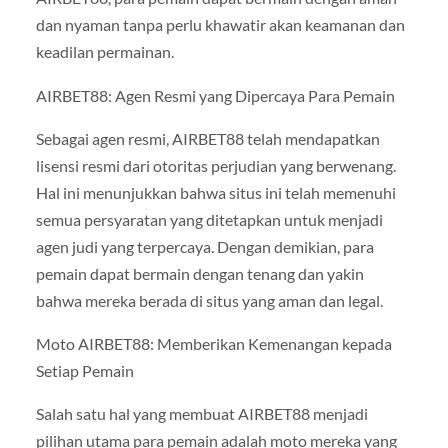
dan nyaman tanpa perlu khawatir akan keamanan dan
keadilan permainan.
AIRBET88: Agen Resmi yang Dipercaya Para Pemain
Sebagai agen resmi, AIRBET88 telah mendapatkan
lisensi resmi dari otoritas perjudian yang berwenang.
Hal ini menunjukkan bahwa situs ini telah memenuhi
semua persyaratan yang ditetapkan untuk menjadi
agen judi yang terpercaya. Dengan demikian, para
pemain dapat bermain dengan tenang dan yakin
bahwa mereka berada di situs yang aman dan legal.
Moto AIRBET88: Memberikan Kemenangan kepada
Setiap Pemain
Salah satu hal yang membuat AIRBET88 menjadi
pilihan utama para pemain adalah moto mereka yang