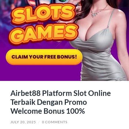
Airbet88 Platform Slot Online
Terbaik Dengan Promo
Welcome Bonus 100%
JULY 20, 2025
/
0 COMMENTS