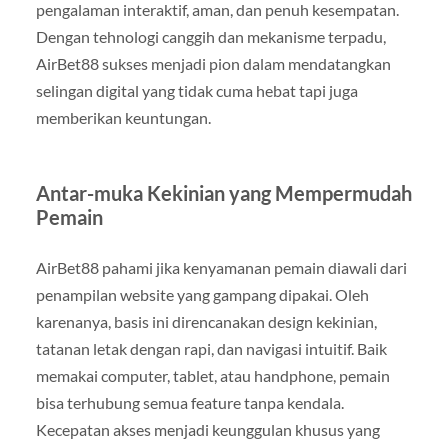
pengalaman interaktif, aman, dan penuh kesempatan.
Dengan tehnologi canggih dan mekanisme terpadu,
AirBet88 sukses menjadi pion dalam mendatangkan
selingan digital yang tidak cuma hebat tapi juga
memberikan keuntungan.
Antar-muka Kekinian yang Mempermudah
Pemain
AirBet88 pahami jika kenyamanan pemain diawali dari
penampilan website yang gampang dipakai. Oleh
karenanya, basis ini direncanakan design kekinian,
tatanan letak dengan rapi, dan navigasi intuitif. Baik
memakai computer, tablet, atau handphone, pemain
bisa terhubung semua feature tanpa kendala.
Kecepatan akses menjadi keunggulan khusus yang