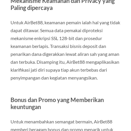
Mekanisme Keamanan dan Privacy yang
Paling dipercaya
Untuk AirBet88, keamanan pemain ialah hal yang tidak
dapat ditawar. Semua data pemakai diproteksi
mekanisme enkripsi SSL 128-bit dan prosedur
keamanan berlapis. Transaksi bisnis deposit dan
penarikan dana digerakkan lewat aliran sah yang aman
dan terbuka. Disamping itu, AirBet88 mengaplikasikan
klarifikasi jati diri supaya tiap akun terbebas dari
penyimpangan dan kegiatan menyangsikan.
Bonus dan Promo yang Memberikan
keuntungan
Untuk menambahkan semangat bermain, AirBet88
memberi beragam bonus dan promo menarik untuk