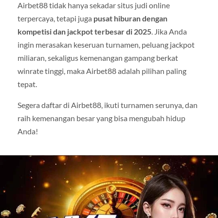
Airbet88 tidak hanya sekadar situs judi online
terpercaya, tetapi juga
pusat hiburan dengan
kompetisi dan jackpot terbesar di 2025
. Jika Anda
ingin merasakan keseruan turnamen, peluang jackpot
miliaran, sekaligus kemenangan gampang berkat
winrate tinggi, maka Airbet88 adalah pilihan paling
tepat.
Segera daftar di Airbet88, ikuti turnamen serunya, dan
raih kemenangan besar yang bisa mengubah hidup
Anda!