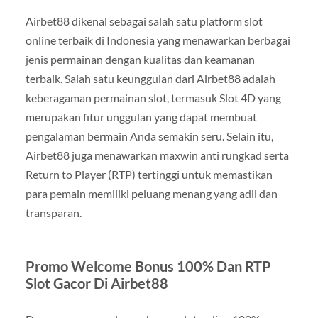
Airbet88 dikenal sebagai salah satu platform slot
online terbaik di Indonesia yang menawarkan berbagai
jenis permainan dengan kualitas dan keamanan
terbaik. Salah satu keunggulan dari Airbet88 adalah
keberagaman permainan slot, termasuk Slot 4D yang
merupakan fitur unggulan yang dapat membuat
pengalaman bermain Anda semakin seru. Selain itu,
Airbet88 juga menawarkan maxwin anti rungkad serta
Return to Player (RTP) tertinggi untuk memastikan
para pemain memiliki peluang menang yang adil dan
transparan.
Promo Welcome Bonus 100% Dan RTP
Slot Gacor Di Airbet88