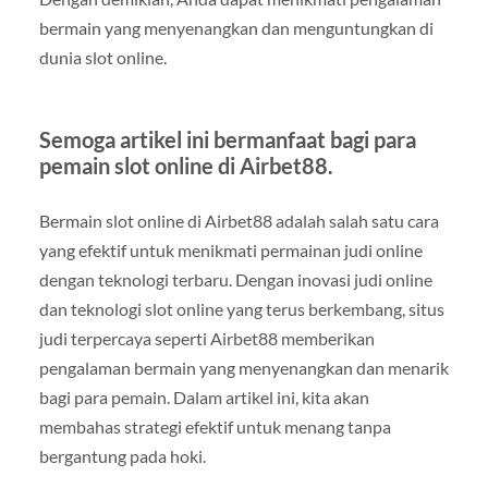
bermain yang menyenangkan dan menguntungkan di
dunia slot online.
Semoga artikel ini bermanfaat bagi para
pemain slot online di Airbet88.
Bermain slot online di Airbet88 adalah salah satu cara
yang efektif untuk menikmati permainan judi online
dengan teknologi terbaru. Dengan inovasi judi online
dan teknologi slot online yang terus berkembang, situs
judi terpercaya seperti Airbet88 memberikan
pengalaman bermain yang menyenangkan dan menarik
bagi para pemain. Dalam artikel ini, kita akan
membahas strategi efektif untuk menang tanpa
bergantung pada hoki.