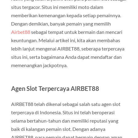
situs tergacor. Situs ini memiliki moto dalam
memberikan kemenangan kepada setiap pemainnya.
Dengan demikian, banyak pemain yang memilih
Airbet88
sebagai tempat untuk bermain dan mencari
keuntungan. Melalui artikel ini, kita akan membahas
lebih lanjut mengenai AIRBET88, seberapa terpercaya
situs ini, serta bagaimana Anda dapat mendaftar dan
memenangkan jackpotnya.
Agen Slot Terpercaya AIRBET88
AIRBET88 telah dikenal sebagai salah satu agen slot
terpercaya di Indonesia. Situs ini telah beroperasi
selama bertahun-tahun dan memiliki reputasi yang
baik di kalangan pemain slot. Dengan adanya
AIRBET88, para pemain dapat bermain dengan aman