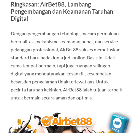
Ringkasan: AirBet88, Lambang
Pengembangan dan Keamanan Taruhan
Digital
Dengan pengembangan tehnologi, macam permainan
berkualitas, mekanisme keamanan hebat, dan service
pelanggan professional, AirBet88 sukses memutuskan
standard baru pada dunia judi online. Basis ini tidak
cuma tempat bermain, tapi juga ruangan selingan
digital yang mendatangkan kesan riil, kesempatan
besar, dan pengalaman tidak terlewatkan. Untuk
pecinta taruhan kekinian, AirBet88 ialah tujuan terbaik
untuk bermain secara aman dan optimis.