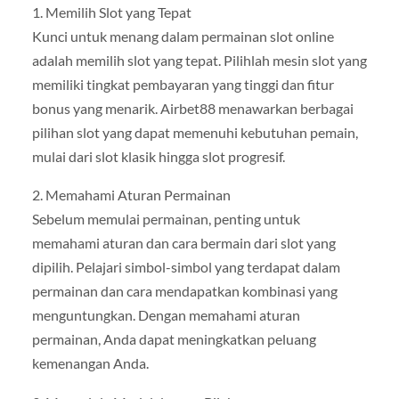
1. Memilih Slot yang Tepat
Kunci untuk menang dalam permainan slot online
adalah memilih slot yang tepat. Pilihlah mesin slot yang
memiliki tingkat pembayaran yang tinggi dan fitur
bonus yang menarik. Airbet88 menawarkan berbagai
pilihan slot yang dapat memenuhi kebutuhan pemain,
mulai dari slot klasik hingga slot progresif.
2. Memahami Aturan Permainan
Sebelum memulai permainan, penting untuk
memahami aturan dan cara bermain dari slot yang
dipilih. Pelajari simbol-simbol yang terdapat dalam
permainan dan cara mendapatkan kombinasi yang
menguntungkan. Dengan memahami aturan
permainan, Anda dapat meningkatkan peluang
kemenangan Anda.