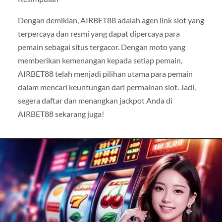
Dengan demikian, AIRBET88 adalah agen link slot yang
terpercaya dan resmi yang dapat dipercaya para
pemain sebagai situs tergacor. Dengan moto yang
memberikan kemenangan kepada setiap pemain,
AIRBET88 telah menjadi pilihan utama para pemain
dalam mencari keuntungan dari permainan slot. Jadi,
segera daftar dan menangkan jackpot Anda di
AIRBET88 sekarang juga!