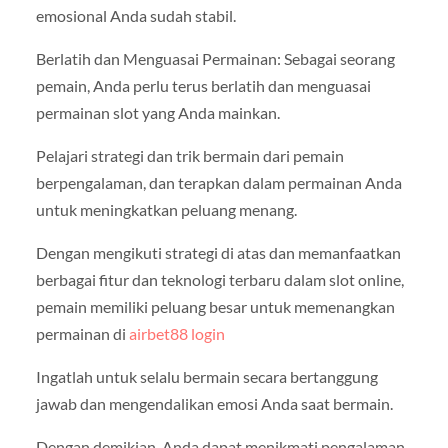
emosional Anda sudah stabil.
Berlatih dan Menguasai Permainan: Sebagai seorang
pemain, Anda perlu terus berlatih dan menguasai
permainan slot yang Anda mainkan.
Pelajari strategi dan trik bermain dari pemain
berpengalaman, dan terapkan dalam permainan Anda
untuk meningkatkan peluang menang.
Dengan mengikuti strategi di atas dan memanfaatkan
berbagai fitur dan teknologi terbaru dalam slot online,
pemain memiliki peluang besar untuk memenangkan
permainan di
airbet88 login
Ingatlah untuk selalu bermain secara bertanggung
jawab dan mengendalikan emosi Anda saat bermain.
Dengan demikian, Anda dapat menikmati pengalaman