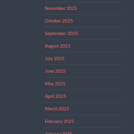
November 2025
October 2025
September 2025
August 2025
July 2025
June 2025
May 2025
April 2025
March 2025
February 2025
January 2025