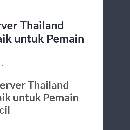
ver Thailand
aik untuk Pemain
KY
erver Thailand
aik untuk Pemain
cil