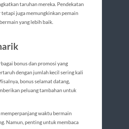
ingkatkan taruhan mereka. Pendekatan
ar tetapi juga memungkinkan pemain
ermain yang lebih baik.
narik
erbagai bonus dan promosi yang
aruh dengan jumlah kecil sering kali
Misalnya, bonus selamat datang,
emberikan peluang tambahan untuk
t memperpanjang waktu bermain
ng. Namun, penting untuk membaca