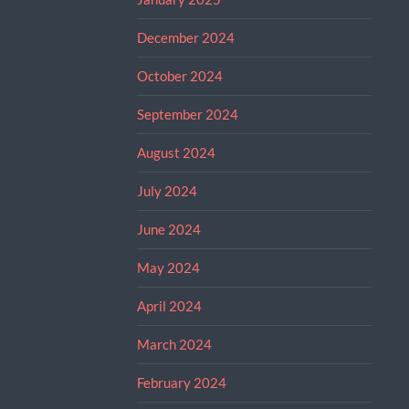
December 2024
October 2024
September 2024
August 2024
July 2024
June 2024
May 2024
April 2024
March 2024
February 2024