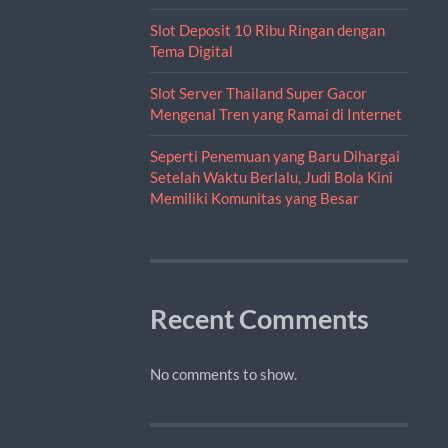
Slot Deposit 10 Ribu Ringan dengan
Tema Digital
Slot Server Thailand Super Gacor
Mengenal Tren yang Ramai di Internet
Seperti Penemuan yang Baru Dihargai
Setelah Waktu Berlalu, Judi Bola Kini
Memiliki Komunitas yang Besar
Recent Comments
No comments to show.