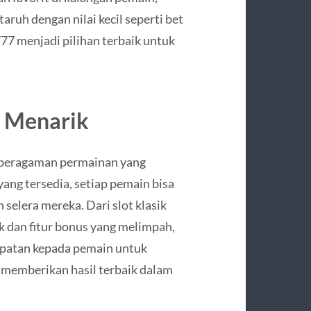
ruh dengan nilai kecil seperti bet
77 menjadi pilihan terbaik untuk
g Menarik
keberagaman permainan yang
ang tersedia, setiap pemain bisa
elera mereka. Dari slot klasik
 dan fitur bonus yang melimpah,
mpatan kepada pemain untuk
memberikan hasil terbaik dalam