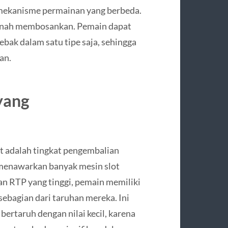
n mekanisme permainan yang berbeda.
ernah membosankan. Pemain dapat
bak dalam satu tipe saja, sehingga
an.
yang
t adalah tingkat pengembalian
 menawarkan banyak mesin slot
gan RTP yang tinggi, pemain memiliki
ebagian dari taruhan mereka. Ini
ertaruh dengan nilai kecil, karena