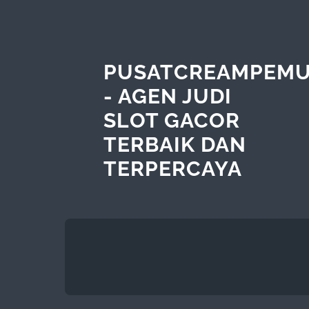
PUSATCREAMPEMU
- AGEN JUDI
SLOT GACOR
TERBAIK DAN
TERPERCAYA