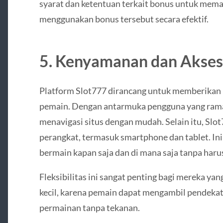
syarat dan ketentuan terkait bonus untuk me
menggunakan bonus tersebut secara efektif.
5. Kenyamanan dan Aksesi
Platform Slot777 dirancang untuk memberikan
pemain. Dengan antarmuka pengguna yang rama
menavigasi situs dengan mudah. Selain itu, Slot
perangkat, termasuk smartphone dan tablet. I
bermain kapan saja dan di mana saja tanpa haru
Fleksibilitas ini sangat penting bagi mereka ya
kecil, karena pemain dapat mengambil pendekata
permainan tanpa tekanan.