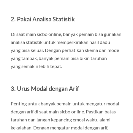
2. Pakai Analisa Statistik
Di saat main sicbo online, banyak pemain bisa gunakan
analisa statistik untuk memperkirakan hasil dadu
yang bisa keluar. Dengan perhatikan skema dan mode
yang tampak, banyak pemain bisa bikin taruhan
yang semakin lebih tepat.
3. Urus Modal dengan Arif
Penting untuk banyak pemain untuk mengatur modal
dengan arif di saat main sicbo online. Pastikan batas
taruhan dan jangan kepancing emosi waktu alami
kekalahan. Dengan mengatur modal dengan arif,