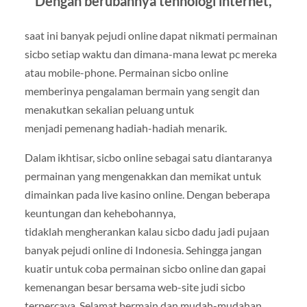
Dengan berubahnya tehnologi internet,
saat ini banyak pejudi online dapat nikmati permainan
sicbo setiap waktu dan dimana-mana lewat pc mereka
atau mobile-phone. Permainan sicbo online
memberinya pengalaman bermain yang sengit dan
menakutkan sekalian peluang untuk
menjadi pemenang hadiah-hadiah menarik.
Dalam ikhtisar, sicbo online sebagai satu diantaranya
permainan yang mengenakkan dan memikat untuk
dimainkan pada live kasino online. Dengan beberapa
keuntungan dan kehebohannya,
tidaklah mengherankan kalau sicbo dadu jadi pujaan
banyak pejudi online di Indonesia. Sehingga jangan
kuatir untuk coba permainan sicbo online dan gapai
kemenangan besar bersama web-site judi sicbo
terpercaya. Selamat bermain dan mudah-mudahan