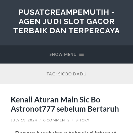
PUSATCREAMPEMUTIH -
AGEN JUDI SLOT GACOR
TERBAIK DAN TERPERCAYA
SHOW MENU
TAG:
SICBO DADU
Kenali Aturan Main Sic Bo
Astronot777 sebelum Bertaruh
JULY 13, 2024
/
0 COMMENTS
/
STICKY