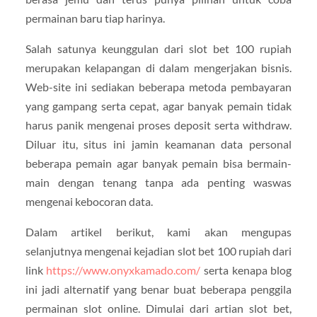
permainan baru tiap harinya.
Salah satunya keunggulan dari slot bet 100 rupiah
merupakan kelapangan di dalam mengerjakan bisnis.
Web-site ini sediakan beberapa metoda pembayaran
yang gampang serta cepat, agar banyak pemain tidak
harus panik mengenai proses deposit serta withdraw.
Diluar itu, situs ini jamin keamanan data personal
beberapa pemain agar banyak pemain bisa bermain-
main dengan tenang tanpa ada penting waswas
mengenai kebocoran data.
Dalam artikel berikut, kami akan mengupas
selanjutnya mengenai kejadian slot bet 100 rupiah dari
link
https://www.onyxkamado.com/
serta kenapa blog
ini jadi alternatif yang benar buat beberapa penggila
permainan slot online. Dimulai dari artian slot bet,