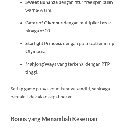
Sweet Bonanza
dengan fitur free spin buah
warna-warni.
Gates of Olympus
dengan multiplier besar
hingga x500.
Starlight Princess
dengan pola scatter mirip
Olympus.
Mahjong Ways
yang terkenal dengan RTP
tinggi.
Setiap game punya keunikannya sendiri, sehingga
pemain tidak akan cepat bosan.
Bonus yang Menambah Keseruan