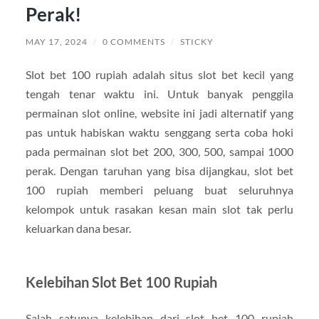
Perak!
MAY 17, 2024
/
0 COMMENTS
/
STICKY
Slot bet 100 rupiah adalah situs slot bet kecil yang
tengah tenar waktu ini. Untuk banyak penggila
permainan slot online, website ini jadi alternatif yang
pas untuk habiskan waktu senggang serta coba hoki
pada permainan slot bet 200, 300, 500, sampai 1000
perak. Dengan taruhan yang bisa dijangkau, slot bet
100 rupiah memberi peluang buat seluruhnya
kelompok untuk rasakan kesan main slot tak perlu
keluarkan dana besar.
Kelebihan Slot Bet 100 Rupiah
Salah satunya kelebihan dari slot bet 100 rupiah