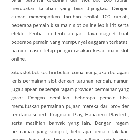
merupakan taruhan yang bisa dijangkau. Dengan
cuman menempatkan taruhan senilai 100 rupiah,
beberapa pemain bisa main slot online lebih irit serta
efektif. Perihal ini tentulah jadi daya magnet buat
beberapa pemain yang mempunyai anggaran terbatasi
namun masih tetap pengin rasakan kesan main slot
online.
Situs slot bet kecil ini bukan cuma menjajakan beragam
jenis permainan slot dengan taruhan rendah, namun
juga siapkan beberapa ragam provider permainan yang
gacor. Dengan demikian, beberapa pemain bisa
memutuskan permainan pujaan mereka dari provider
terutama seperti Pragmatic Play, Habanero, Playtech,
serta masihlah banyak yang lain. Dengan ragam
permainan yang komplet, beberapa pemain tak kan
berasa jemu dan terus punya pilihan untuk coba