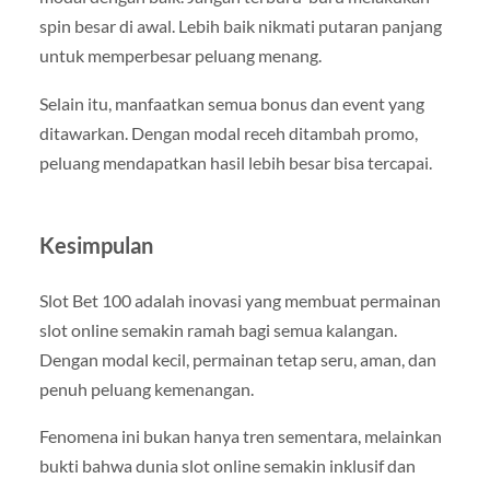
spin besar di awal. Lebih baik nikmati putaran panjang
untuk memperbesar peluang menang.
Selain itu, manfaatkan semua bonus dan event yang
ditawarkan. Dengan modal receh ditambah promo,
peluang mendapatkan hasil lebih besar bisa tercapai.
Kesimpulan
Slot Bet 100 adalah inovasi yang membuat permainan
slot online semakin ramah bagi semua kalangan.
Dengan modal kecil, permainan tetap seru, aman, dan
penuh peluang kemenangan.
Fenomena ini bukan hanya tren sementara, melainkan
bukti bahwa dunia slot online semakin inklusif dan