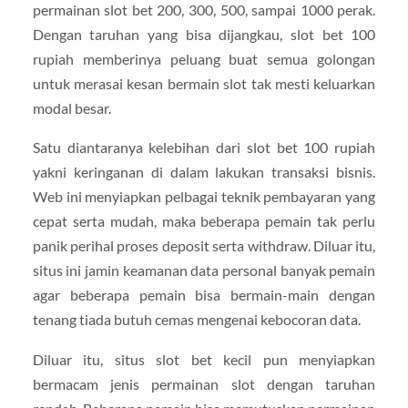
permainan slot bet 200, 300, 500, sampai 1000 perak.
Dengan taruhan yang bisa dijangkau, slot bet 100
rupiah memberinya peluang buat semua golongan
untuk merasai kesan bermain slot tak mesti keluarkan
modal besar.
Satu diantaranya kelebihan dari slot bet 100 rupiah
yakni keringanan di dalam lakukan transaksi bisnis.
Web ini menyiapkan pelbagai teknik pembayaran yang
cepat serta mudah, maka beberapa pemain tak perlu
panik perihal proses deposit serta withdraw. Diluar itu,
situs ini jamin keamanan data personal banyak pemain
agar beberapa pemain bisa bermain-main dengan
tenang tiada butuh cemas mengenai kebocoran data.
Diluar itu, situs slot bet kecil pun menyiapkan
bermacam jenis permainan slot dengan taruhan