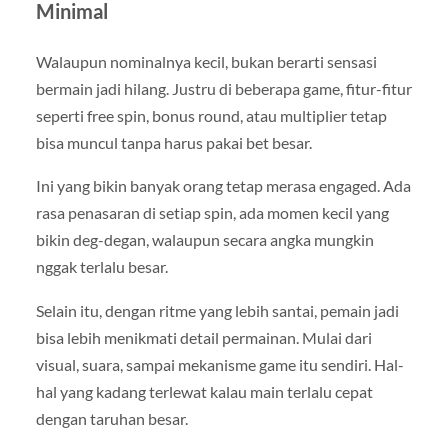
Minimal
Walaupun nominalnya kecil, bukan berarti sensasi
bermain jadi hilang. Justru di beberapa game, fitur-fitur
seperti free spin, bonus round, atau multiplier tetap
bisa muncul tanpa harus pakai bet besar.
Ini yang bikin banyak orang tetap merasa engaged. Ada
rasa penasaran di setiap spin, ada momen kecil yang
bikin deg-degan, walaupun secara angka mungkin
nggak terlalu besar.
Selain itu, dengan ritme yang lebih santai, pemain jadi
bisa lebih menikmati detail permainan. Mulai dari
visual, suara, sampai mekanisme game itu sendiri. Hal-
hal yang kadang terlewat kalau main terlalu cepat
dengan taruhan besar.