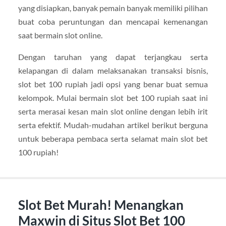
yang disiapkan, banyak pemain banyak memiliki pilihan
buat coba peruntungan dan mencapai kemenangan
saat bermain slot online.
Dengan taruhan yang dapat terjangkau serta
kelapangan di dalam melaksanakan transaksi bisnis,
slot bet 100 rupiah jadi opsi yang benar buat semua
kelompok. Mulai bermain slot bet 100 rupiah saat ini
serta merasai kesan main slot online dengan lebih irit
serta efektif. Mudah-mudahan artikel berikut berguna
untuk beberapa pembaca serta selamat main slot bet
100 rupiah!
Slot Bet Murah! Menangkan
Maxwin di Situs Slot Bet 100