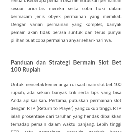
rendah. Beberapa pemain bisa memutuskan permainan
sesuai prioritas mereka serta coba hoki dalam
bermacam jenis obyek permainan yang memikat.
Dengan varian permainan yang komplet, banyak
pemain akan tidak berasa suntuk dan terus punyai
pilihan buat coba permainan anyar sehari-harinya.
Panduan dan Strategi Bermain Slot Bet
100 Rupiah
Untuk mencetak kemenangan di saat main slot bet 100
rupiah, ada sekian banyak trik serta tips yang bisa
Anda aplikasikan. Pertama, putuskan permainan slot
dengan RTP (Return to Player) yang cukup tinggi. RTP
ialah prosentase dari taruhan yang hendak dibalikkan
terhadap pemain dalam waktu panjang. Lebih tinggi
RTP satu permainan, semakin tambah besar