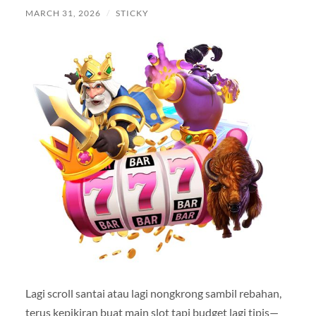
MARCH 31, 2026
/
STICKY
Lagi scroll santai atau lagi nongkrong sambil rebahan,
terus kepikiran buat main slot tapi budget lagi tipis—