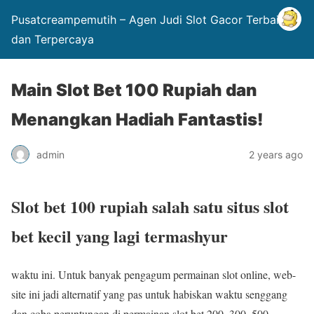
Pusatcreampemutih – Agen Judi Slot Gacor Terbaik
dan Terpercaya
Main Slot Bet 100 Rupiah dan
Menangkan Hadiah Fantastis!
admin
2 years ago
Slot bet 100 rupiah salah satu situs slot
bet kecil yang lagi termashyur
waktu ini. Untuk banyak pengagum permainan slot online, web-
site ini jadi alternatif yang pas untuk habiskan waktu senggang
dan coba peruntungan di permainan slot bet 200, 300, 500,