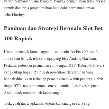
varian permainan yang komplet, banyak pemain akan tidak berasa
suntuk dan terus punyai pilihan buat coba permainan anyar
sehari-harinya.
Panduan dan Strategi Bermain Slot Bet
100 Rupiah
Untuk mencetak kemenangan di saat main slot bet 100 rupiah,
ada sekian banyak trik serta tips yang bisa Anda aplikasikan.
Pertama, putuskan permainan slot dengan RTP (Return to Player)
yang cukup tinggi. RTP ialah prosentase dari taruhan yang
hendak dibalikkan terhadap pemain dalam waktu panjang. Lebih
tinggi RTP satu permainan, semakin tambah besar kesempatan
Anda untuk memperoleh kemenangan.
Terkecuali itu, tetapkanlah tujuan kemenangan serta rugi