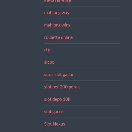
mahjong ways
mahjong wins
roulette online
rtp
sicbo
situs slot gacor
slot bet 200 perak
slot depo 10k
slot gacor
Slot Nexus