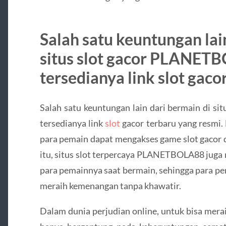
Salah satu keuntungan lai
situs slot gacor PLANET
tersedianya link slot gaco
Salah satu keuntungan lain dari bermain di s
tersedianya link
slot
gacor terbaru yang resmi.
para pemain dapat mengakses game slot gacor d
itu, situs slot terpercaya PLANETBOLA88 jug
para pemainnya saat bermain, sehingga para p
meraih kemenangan tanpa khawatir.
Dalam dunia perjudian online, untuk bisa mera