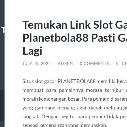
Temukan Link Slot Ga
TIH
Planetbola88 Pasti 
Lagi
JULY 25, 2024
/
ADMIN
/
0 COMMENTS
/
STIC
Situs slot gacor PLANETBOLA88 memiliki berag
membuat para pemainnya merasa terhibur 
meraih kemenangan besar. Para pemain disaran
yang gampang menang agar dapat melipatg
singkat. Dengan begitu, para pemain tidak p
sensasi kemenangan yang memuaskan.