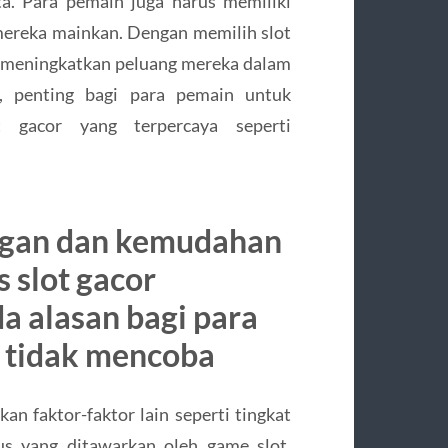
a. Para pemain juga harus memiliki
mereka mainkan. Dengan memilih slot
 meningkatkan peluang mereka dalam
, penting bagi para pemain untuk
 gacor yang terpercaya seperti
ngan dan kemudahan
 slot gacor
 alasan bagi para
k tidak mencoba
an faktor-faktor lain seperti tingkat
nus yang ditawarkan oleh game slot.