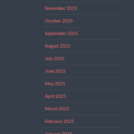
November 2025
October 2025
September 2025
August 2025
July 2025
June 2025
May 2025
April 2025
March 2025
February 2025
January 2025