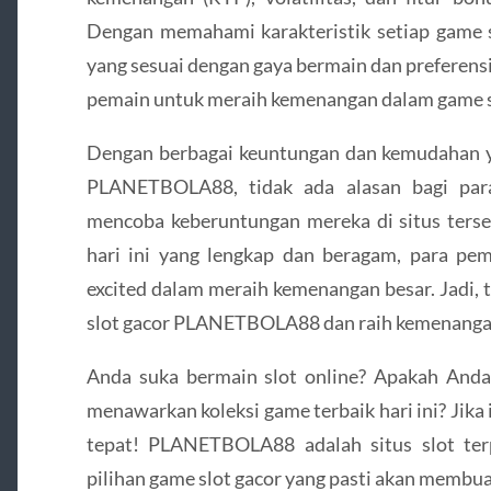
Dengan memahami karakteristik setiap game s
yang sesuai dengan gaya bermain dan preferens
pemain untuk meraih kemenangan dalam game sl
Dengan berbagai keuntungan dan kemudahan ya
PLANETBOLA88, tidak ada alasan bagi para
mencoba keberuntungan mereka di situs terse
hari ini yang lengkap dan beragam, para pem
excited dalam meraih kemenangan besar. Jadi, 
slot gacor PLANETBOLA88 dan raih kemenangan
Anda suka bermain slot online? Apakah Anda 
menawarkan koleksi game terbaik hari ini? Jika
tepat! PLANETBOLA88 adalah situs slot te
pilihan game slot gacor yang pasti akan membua