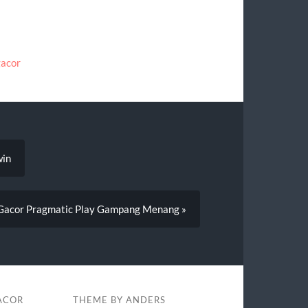
gacor
win
 Gacor Pragmatic Play Gampang Menang »
ACOR
THEME BY
ANDERS