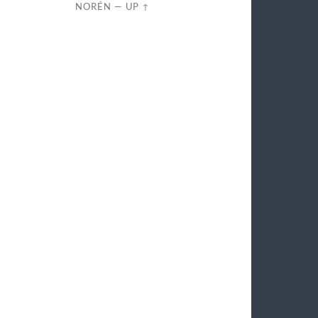
NORÉN
—
UP ↑