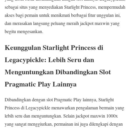
sebagai situs yang menyediakan Starlight Princess, mempermudah
akses bagi pemain untuk menikmati berbagai fitur unggulan ini,
dan merasakan langsung peluang meraih jackpot maxwin yang
begitu mengesankan.
Keunggulan Starlight Princess di
Legacypickle: Lebih Seru dan
Menguntungkan Dibandingkan Slot
Pragmatic Play Lainnya
Dibandingkan dengan slot Pragmatic Play lainnya, Starlight
Princess di Legacypickle menawarkan pengalaman bermain yang
lebih seru dan menguntungkan. Selain jackpot maxwin 1000x
yang sangat menggiurkan, permainan ini juga dilengkapi dengan