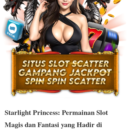
Starlight Princess: Permainan Slot
Magis dan Fantasi yang Hadir di