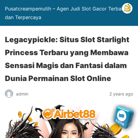
Pusatcreampemutih – Agen Judi Slot Gacor Terbaik
dan Terpercaya
Legacypickle: Situs Slot Starlight
Princess Terbaru yang Membawa
Sensasi Magis dan Fantasi dalam
Dunia Permainan Slot Online
admin
2 years ago