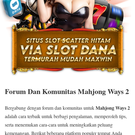
Forum Dan Komunitas Mahjong Ways 2
Mahjong Ways 2
Bergabung dengan forum dan komunitas untuk
adalah cara terbaik untuk berbagi pengalaman, memperoleh tips,
serta menemukan cara-cara untuk meningkatkan peluang
kemenangan. Berikut beberapa platform populer tempat Anda