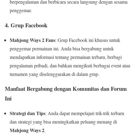
berpengalaman dan berbicara secara langsung dengan sesama
penggemar.
4.
Grup Facebook
Mahjong Ways 2 Fans
: Grup Facebook ini khusus untuk
penggemar permainan ini. Anda bisa bergabung untuk
mendapatkan informasi tentang permainan terbaru, berbagi
pengalaman pribadi, dan bahkan mengikuti berbagai event atau
turnamen yang diselenggarakan di dalam grup.
Manfaat Bergabung dengan Komunitas dan Forum
Ini
Strategi dan Tips
: Anda dapat mempelajari trik-trik terbaru
dan strategi yang bisa meningkatkan peluang menang di
Mahjong Ways 2
.