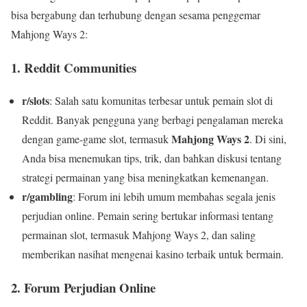
bisa bergabung dan terhubung dengan sesama penggemar
Mahjong Ways 2:
1.
Reddit Communities
r/slots
: Salah satu komunitas terbesar untuk pemain slot di
Reddit. Banyak pengguna yang berbagi pengalaman mereka
Mahjong Ways 2
dengan game-game slot, termasuk
. Di sini,
Anda bisa menemukan tips, trik, dan bahkan diskusi tentang
strategi permainan yang bisa meningkatkan kemenangan.
r/gambling
: Forum ini lebih umum membahas segala jenis
perjudian online. Pemain sering bertukar informasi tentang
permainan slot, termasuk Mahjong Ways 2, dan saling
memberikan nasihat mengenai kasino terbaik untuk bermain.
2.
Forum Perjudian Online