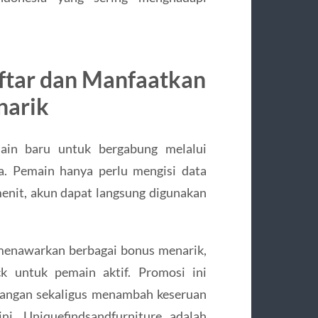
ftar dan Manfaatkan
narik
ain baru untuk bergabung melalui
a. Pemain hanya perlu mengisi data
menit, akun dapat langsung digunakan
 menawarkan berbagai bonus menarik,
k untuk pemain aktif. Promosi ini
nangan sekaligus menambah keseruan
i, Uniquefindsandfurniture adalah