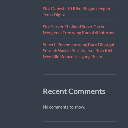
Slot Deposit 10 Ribu Ringan dengan
Tema Digital
Slot Server Thailand Super Gacor
Mengenal Tren yang Ramai di Internet
Seperti Penemuan yang Baru Dihargai
Setelah Waktu Berlalu, Judi Bola Kini
Memiliki Komunitas yang Besar
Recent Comments
No comments to show.