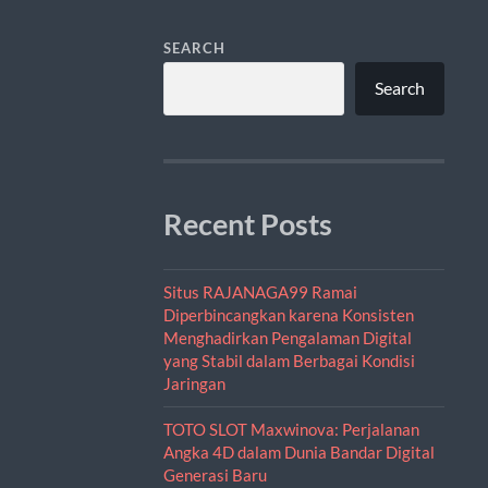
SEARCH
Search
Recent Posts
Situs RAJANAGA99 Ramai
Diperbincangkan karena Konsisten
Menghadirkan Pengalaman Digital
yang Stabil dalam Berbagai Kondisi
Jaringan
TOTO SLOT Maxwinova: Perjalanan
Angka 4D dalam Dunia Bandar Digital
Generasi Baru