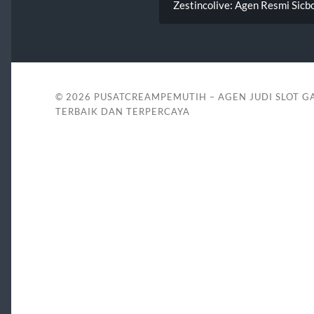
Zestincolive: Agen Resmi Sicb
© 2026
PUSATCREAMPEMUTIH – AGEN JUDI SLOT G
TERBAIK DAN TERPERCAYA