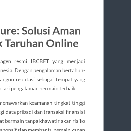
ure: Solusi Aman
k Taruhan Online
agen resmi IBCBET yang menjadi
donesia. Dengan pengalaman bertahun-
mbangun reputasi sebagai tempat yang
ncari pengalaman bermain terbaik.
 menawarkan keamanan tingkat tinggi
i data pribadi dan transaksi finansial
at bermain tanpa khawatir akan risiko
responsif siap membantu pemain kapan